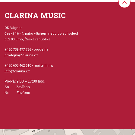
Seznam písní
CLARINA MUSIC
Two In A Boat
Lift Off!
OD Vágner
Happy Go Lucky
Česká 16 - 4. patro výtahem nebo po schodech
602 00 Brno, Česká republika
Bow Down, O Belinda
Under Arrest!
+420 739 477 786
- prodejna
Someone plucks, someone bows
prodejna@clarina.cz
Down Up
+420 603 462 510
- majitel firmy
London Bridge
info@clarina.cz
Fast Lane
In Flight
Po-Pá: 9:00 – 17:00 hod.
Katie's Waltz
So Zavřeno
Copy Cat
Ne Zavřeno
Tap Dancer
Rhythm Fever
Here It Comes!
So There!
Rowing Boat
Ally Bally