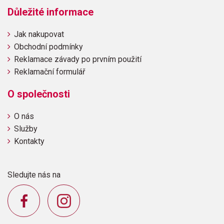
The Old Castle
Důležité informace
Rocking Horse
Patrick's Reel
Jak nakupovat
Calypso Time
Obchodní podmínky
Knock, Knock!
Rocky Mountain
Reklamace závady po prvním použití
Carrion Crow
Reklamační formulář
Flying High
Fiddle Time
O společnosti
O nás
Služby
Kontakty
Sledujte nás na