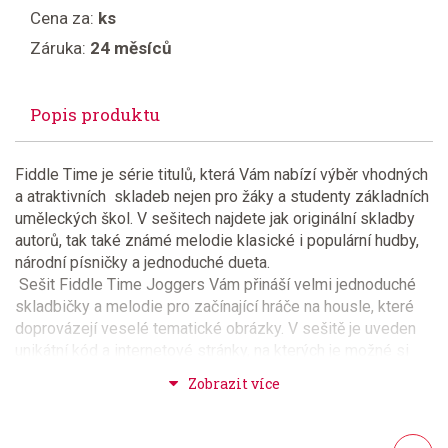
Cena za:
ks
Záruka:
24 měsíců
Popis produktu
Fiddle Time je série titulů, která Vám nabízí výběr vhodných
a atraktivních skladeb nejen pro žáky a studenty základních
uměleckých škol. V sešitech najdete jak originální skladby
autorů, tak také známé melodie klasické i populární hudby,
národní písničky a jednoduché dueta.
Sešit Fiddle Time Joggers Vám přináší velmi jednoduché
skladbičky a melodie pro začínající hráče na housle, které
doprovázejí veselé tematické obrázky. V sešitě je uveden
unikátní kód a internetové stránky, na kterých je možné si
demo nahrávky a nahrávky doprovodů skladeb stáhnout do
počítače a využit pro poslech a hru s doprovodem.
Sešit s klavírním doprovodem lze dokoupit samostatně
(kod: OUP562134)