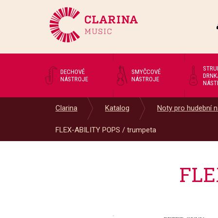
STRU
DECHOVÉ
SMYČCOVÉ
DRNK
NÁSTROJE
NÁSTROJE
NÁST
Clarina
Katalog
Noty pro hudební n
FLEX-ABILITY POPS / trumpeta
FLE