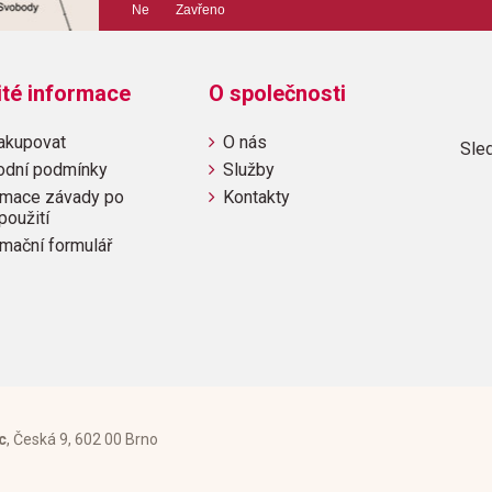
Ne Zavřeno
hudební úprava: melodi
Obsazení: trio, solo, kv
ité informace
O společnosti
Výrobce: ALFRED PUBLI
akupovat
O nás
Sled
odní podmínky
Služby
mace závady po
Kontakty
použití
Obsahuje:
mační formulář
La BambaWhen the Saints Go M
Midnight HourChina GroveJe
BrownFrosty the SnowmanCel
c
, Česká 9, 602 00 Brno