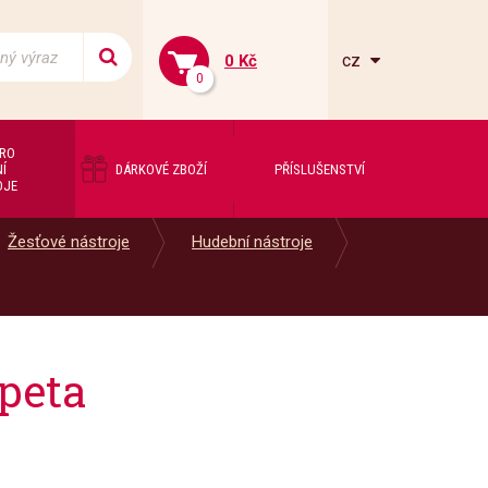
cz
0 Kč
0
PRO
Í
DÁRKOVÉ ZBOŽÍ
PŘÍSLUŠENSTVÍ
OJE
Žesťové nástroje
Hudební nástroje
peta