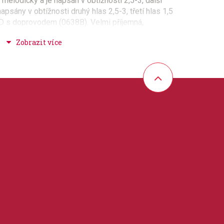
e melodický a je napsán v obtížnosti 2,5-3, další
apsány v obtížnosti druhý hlas 2,5-3, třetí hlas 1,5
CD s doprovodem (0638B). Velmi příjemná,
!
ká vazba
s
hudební školy, evergreeny + oblíbené melodie
 30 cm