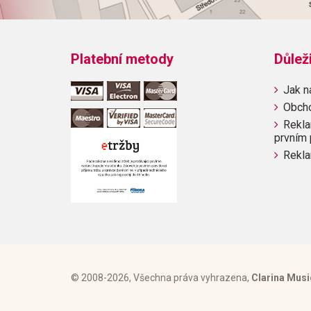
Platební metody
Důlež
Jak n
Obch
Rekla
prvním 
Rekla
© 2008-2026, Všechna práva vyhrazena,
Clarina Musi