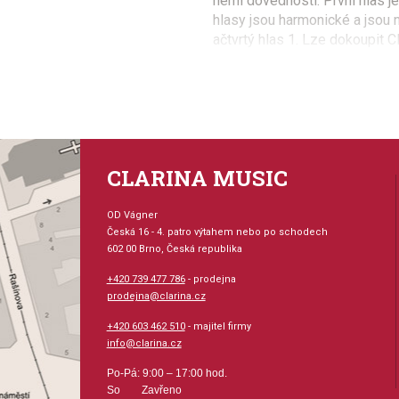
herní dovednosti. První hlas j
hlasy jsou harmonické a jsou n
ačtvrtý hlas 1. Lze dokoupit 
variabliní a povedená série !!
Provedení: sešit - měk
Série: Flex-Ability Serie
CLARINA MUSIC
Aranžér: Lopez, Victor
OD Vágner
Česká 16 - 4. patro výtahem nebo po schodech
Hudební styl: noty pro 
602 00 Brno, Česká republika
+420 739 477 786
- prodejna
Velikost (rozměr): 23 x
prodejna@clarina.cz
+420 603 462 510
- majitel firmy
Počet skladeb: 11
info@clarina.cz
Počet stran: 23
Po-Pá: 9:00 – 17:00 hod.
So Zavřeno