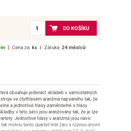
DO KOŠÍKU
dem
Cena za:
ks
Záruka:
24 měsíců
 která obsahuje jedenáct skladeb v samostatných
ástroje ve čtyřhlasém aranžmá napsaného tak, že
elné a jednotlivé hlasy zaměnitelné s hlasy
Skladby v této sérii jsou aranžovány tak, že je lze
kvartety. Jednotlivé hlasy v aranžmá jsou navíc
 tak mohou tento quartet hrát žáci s různou úrovní