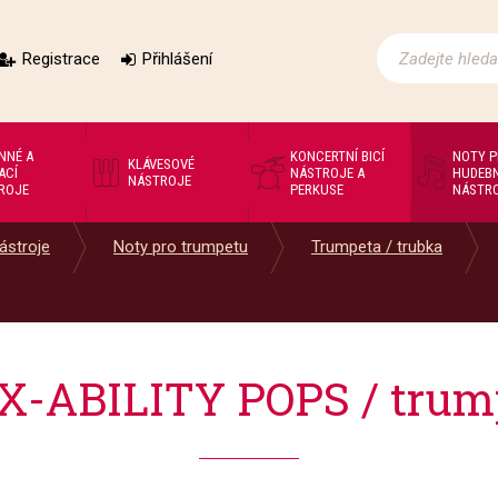
Registrace
Přihlášení
NNÉ A
KONCERTNÍ BICÍ
NOTY 
KLÁVESOVÉ
ACÍ
NÁSTROJE A
HUDEBN
NÁSTROJE
ROJE
PERKUSE
NÁSTR
ástroje
Noty pro trumpetu
Trumpeta / trubka
X-ABILITY POPS / trum