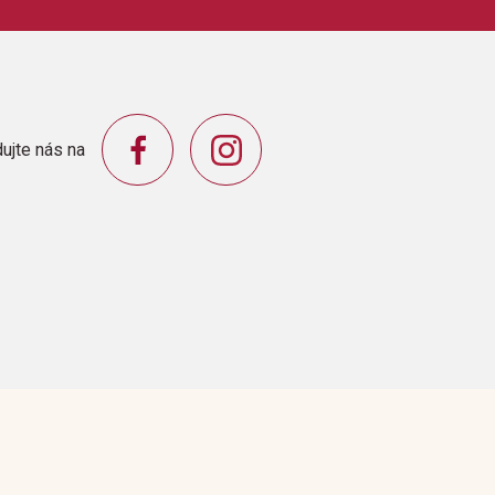
e
artet, duet
SHING CO.,INC.
ujte nás na
arching InEye of the TigerPeter GunnIn the
epers CreepersSoul ManSweet Georgia
ebration