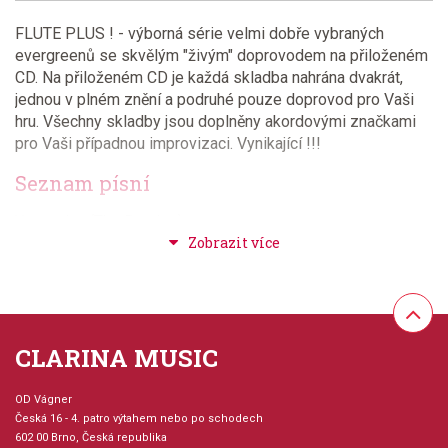
FLUTE PLUS ! - výborná série velmi dobře vybraných
evergreenů se skvělým "živým" doprovodem na přiloženém
CD. Na přiloženém CD je každá skladba nahrána dvakrát,
jednou v plném znění a podruhé pouze doprovod pro Vaši
hru. Všechny skladby jsou doplněny akordovými značkami
pro Vaši případnou improvizaci. Vynikající !!!
Seznam písní
Yesterday (The Beatles)
It's Raining Men (The Weather Girls)
Jambalaya (Carpenters)
Honesty (Billy Joel)
Summertime (George Gershwin)
I Just Called To Say I Love You (Stevie Wonder)
CLARINA MUSIC
Music (John Miles)
House Of The King (Focus)
OD Vágner
Česká 16 - 4. patro výtahem nebo po schodech
602 00 Brno, Česká republika