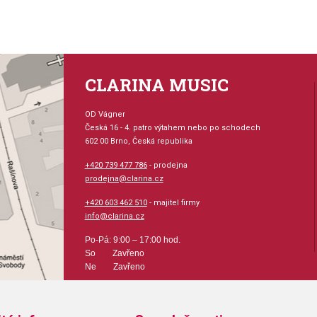
Včetně pláštěnky, proti promok
CLARINA MUSIC
OD Vágner
Česká 16 - 4. patro výtahem nebo po schodech
602 00 Brno, Česká republika
+420 739 477 786
- prodejna
prodejna@clarina.cz
+420 603 462 510
- majitel firmy
info@clarina.cz
Po-Pá: 9:00 – 17:00 hod.
So Zavřeno
Ne Zavřeno