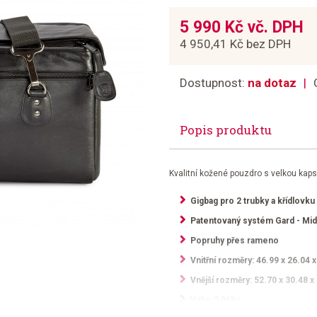
5 990 Kč vč. DPH
4 950,41 Kč bez DPH
Dostupnost:
na dotaz
Popis produktu
Kvalitní kožené pouzdro s velkou kaps
Gigbag pro 2 trubky a křídlovku
Patentovaný systém Gard - Mi
Popruhy přes rameno
Vnitřní rozměry: 46.99 x 26.04 
Vnější rozměry: 52.70 x 30.48 x
Váha: 3,06kg