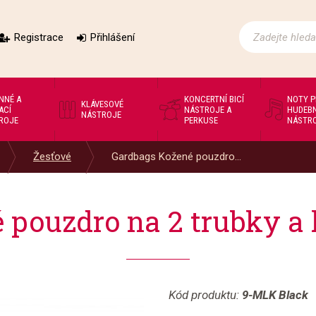
Registrace
Přihlášení
NNÉ A
KONCERTNÍ BICÍ
NOTY 
KLÁVESOVÉ
ACÍ
NÁSTROJE A
HUDEBN
NÁSTROJE
ROJE
PERKUSE
NÁSTR
Žesťové
Gardbags Kožené pouzdro...
pouzdro na 2 trubky a 
Kód produktu:
9-MLK Black