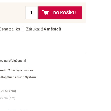
DO KOŠÍKU
Cena za:
ks
Záruka:
24 měsíců
ou na příslušenství.
 nebo 2 trubky a dusítka
d-Bag Suspension System
x 21.59 (cm)
 27.94 (cm)