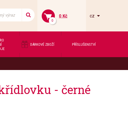
cz
0 Kč
0
PRO
Í
DÁRKOVÉ ZBOŽÍ
PŘÍSLUŠENSTVÍ
OJE
křídlovku - černé