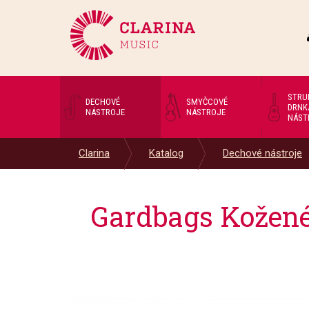
STRU
DECHOVÉ
SMYČCOVÉ
DRNK
NÁSTROJE
NÁSTROJE
NÁST
Clarina
Katalog
Dechové nástroje
Gardbags Kožené 