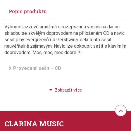
Popis produktu
Výborné jazzové aranžmá s rozepsanou variací na danou
skladbu se skvělým doprovodem na přiloženém CD a navíc
sešit plný evergreenů od Gershwina, dělá tento sešit
neuvěřitelně zajímavým. Navíc lze dokoupit sešit s klavírním
doprovodem. Moc, moc, moc dobré !!!
Provedení: sešit + CD
Série: Gershwin By Special Arrangement
Aranžér: Strommen, Carl
Hudební styl: jazz + blues + ragtime + swing
CLARINA MUSIC
Velikost (rozměr): 23 x 30 cm