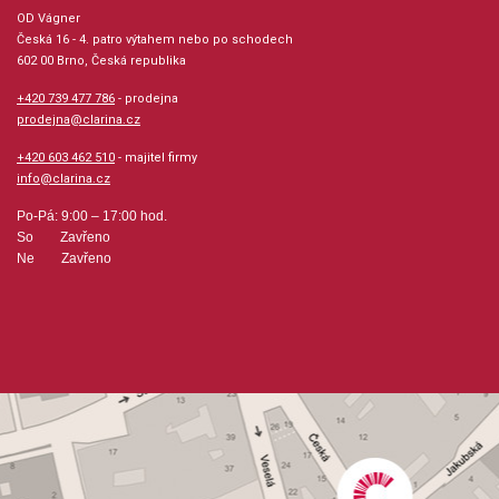
OD Vágner
Počet skladeb: 11
Česká 16 - 4. patro výtahem nebo po schodech
602 00 Brno, Česká republika
Počet stran: 23
+420 739 477 786
- prodejna
prodejna@clarina.cz
hudební úprava: melodie / akordy
+420 603 462 510
- majitel firmy
info@clarina.cz
Obsazení: solo
Po-Pá: 9:00 – 17:00 hod.
So Zavřeno
Ne Zavřeno
Výrobce: Warner Bros. Publications
Obsahuje:
I GOT RHYTHMBUT NOT FOR MEEMBRACEABLE YOUA
FOGGY DAYFASCINATING RHYTHMI´VE GOT A CRUSH ON
YOU´S WONDERFULHOW LONG HAS THIS BEEN GOING
ONNICE WORK IF YOU CAN GET ITSOMEONE TO WATCH
OVER MESTRIKE UP THE BAND