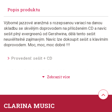
Popis produktu
Výborné jazzové aranžmá s rozepsanou variací na danou
skladbu se skvělým doprovodem na přiloženém CD a navíc
sešit plný evergreenů od Gershwina, dělá tento sešit
neuvěřitelně zajímavým. Navíc lze dokoupit sešit s klavírním
doprovodem. Moc, moc, moc dobré !!!
Provedení: sešit + CD
Série: Gershwin By Special Arrangement
Aranžér: Strommen, Carl
Hudební styl: jazz + blues + ragtime + swing
CLARINA MUSIC
Velikost (rozměr): 23 x 30 cm