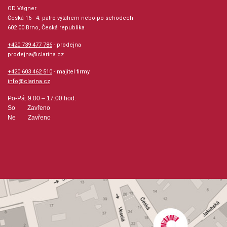
OD Vágner
Počet skladeb: 12
Česká 16 - 4. patro výtahem nebo po schodech
602 00 Brno, Česká republika
Počet stran: 23
+420 739 477 786
- prodejna
prodejna@clarina.cz
hudební úprava: melodie / akordy
+420 603 462 510
- majitel firmy
info@clarina.cz
Obsazení: solo
Po-Pá: 9:00 – 17:00 hod.
So Zavřeno
Ne Zavřeno
Výrobce: Warner Bros. Publications
Obsahuje:
I GOT RHYTHMBUT NOT FOR MEEMBRACEABLE YOUA
FOGGY DAYFASCINATING RHYTHMI´VE GOT A CRUSH ON
YOU´S WONDERFULHOW LONG HAS THIS BEEN GOING
ONNICE WORK IF YOU CAN GET ITSOMEONE TO WATCH
OVER MESTRIKE UP THE BAND