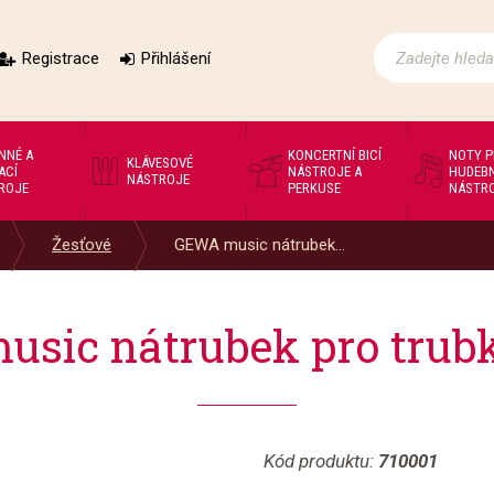
Registrace
Přihlášení
NNÉ A
KONCERTNÍ BICÍ
NOTY 
KLÁVESOVÉ
ACÍ
NÁSTROJE A
HUDEBN
NÁSTROJE
ROJE
PERKUSE
NÁSTR
Žesťové
GEWA music nátrubek...
sic nátrubek pro trubk
Kód produktu:
710001