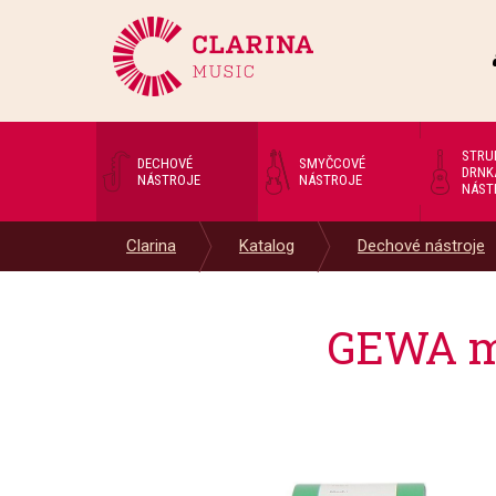
STRU
DECHOVÉ
SMYČCOVÉ
DRNK
NÁSTROJE
NÁSTROJE
NÁST
Clarina
Katalog
Dechové nástroje
GEWA mu