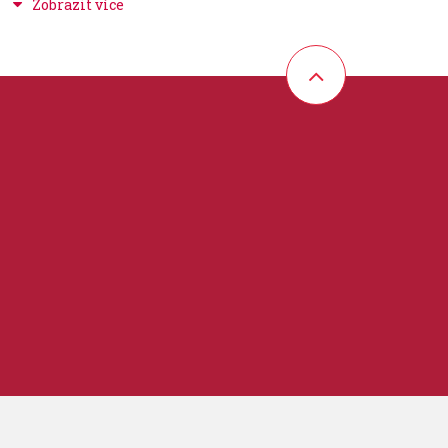
vé nátrubky
řené
ha