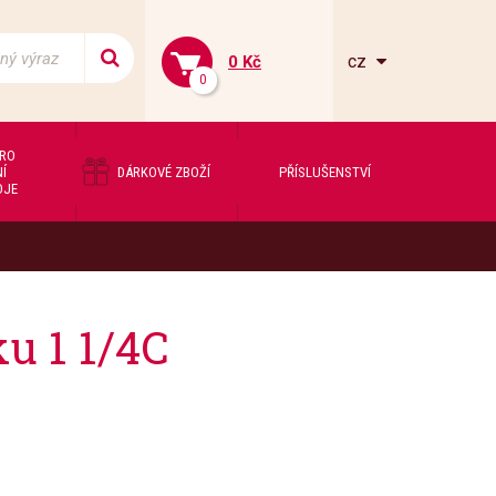
cz
0 Kč
0
PRO
Í
DÁRKOVÉ ZBOŽÍ
PŘÍSLUŠENSTVÍ
OJE
u 1 1/4C