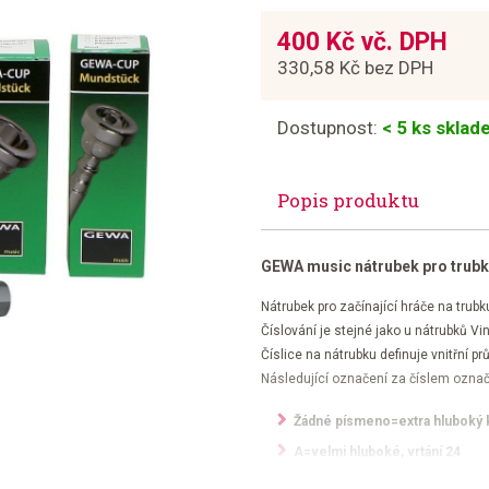
400 Kč vč. DPH
330,58 Kč bez DPH
Dostupnost:
< 5 ks skla
Popis produktu
GEWA music nátrubek pro trubk
Nátrubek pro začínající hráče na trubk
Číslování je stejné jako u nátrubků V
Číslice na nátrubku definuje vnitřní pr
Následující označení za číslem označu
Žádné písmeno=extra hluboký ko
A=velmi hluboké, vrtání 24
B=středně hluboké, vrtání 7