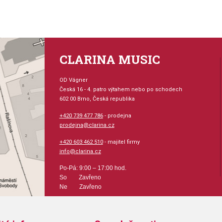
C=středně, vrtání 10
D=středně ploché, vrtání 76
E=ploché, vrtání 117
F=extra ploché, vrtání 76
CLARINA MUSIC
V=V-tvarované, vrtání 25
OD Vágner
Vrtání:
Česká 16 - 4. patro výtahem nebo po schodech
602 00 Brno, Česká republika
24=veliké, tmavé, symfonické
+420 739 477 786
- prodejna
7=Schmitt-vrtání, tmavé
prodejna@clarina.cz
3=veliké, tmavé
+420 603 462 510
- majitel firmy
117= vrtání určené pro piccolo
info@clarina.cz
87=široké, velice volné a otev
Po-Pá: 9:00 – 17:00 hod.
76=brilantní, dobrá vrchní polo
So Zavřeno
Ne Zavřeno
41=brilantní, klade větší odpor
57=živé, dobrá vrchní poloha
25=veliké, otevřené