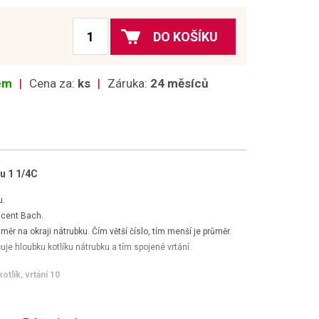
DO KOŠÍKU
dem
Cena za:
ks
Záruka:
24 měsíců
u 1 1/4C
u.
incent Bach.
ůměr na okraji nátrubku. Čím větší číslo, tím menší je průměr.
je hloubku kotlíku nátrubku a tím spojené vrtání.
tlík, vrtání 10