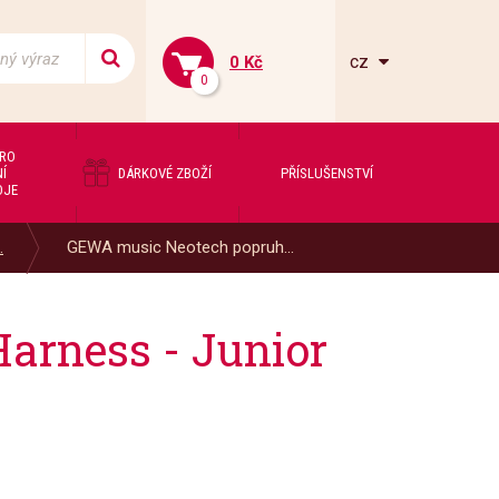
cz
0 Kč
0
PRO
Í
DÁRKOVÉ ZBOŽÍ
PŘÍSLUŠENSTVÍ
OJE
.
GEWA music Neotech popruh...
arness - Junior