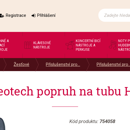
Registrace
Přihlášení
NNÉ A
KONCERTNÍ BICÍ
NOTY 
KLÁVESOVÉ
ACÍ
NÁSTROJE A
HUDEBN
NÁSTROJE
ROJE
PERKUSE
NÁSTR
Žesťové
Příslušenství pro...
Příslušenství pro..
tech popruh na tubu H
Kód produktu:
754058