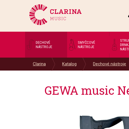
STRU
DECHOVÉ
SMYČCOVÉ
DRNK
NÁSTROJE
NÁSTROJE
NÁST
Clarina
Katalog
Dechové nástroje
GEWA music Neo