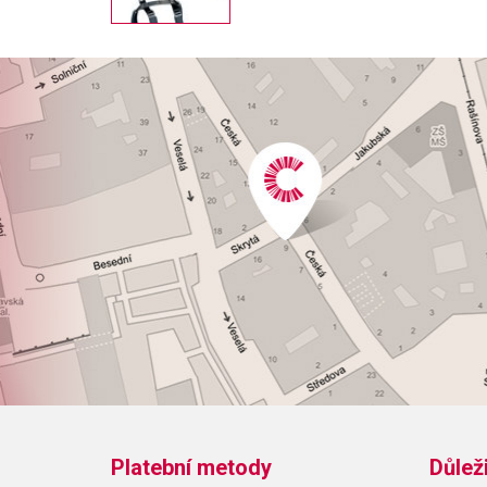
Platební metody
Důlež