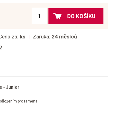
DO KOŠÍKU
Cena za:
ks
Záruka:
24 měsíců
2
 - Junior
podložením pro ramena.