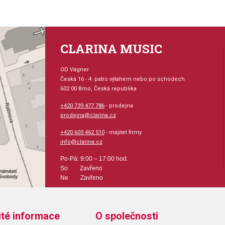
CLARINA MUSIC
OD Vágner
Česká 16 - 4. patro výtahem nebo po schodech
602 00 Brno, Česká republika
+420 739 477 786
- prodejna
prodejna@clarina.cz
+420 603 462 510
- majitel firmy
info@clarina.cz
Po-Pá: 9:00 – 17:00 hod.
So Zavřeno
Ne Zavřeno
ité informace
O společnosti