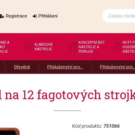
Registrace
Přihlášení
NNÉ A
KONCERTNÍ BICÍ
NOTY 
KLÁVESOVÉ
ACÍ
NÁSTROJE A
HUDEBN
NÁSTROJE
ROJE
PERKUSE
NÁSTR
Dřevěné
Příslušenství pro...
Příslušenství pro..
na 12 fagotových stroj
Kód produktu:
751066