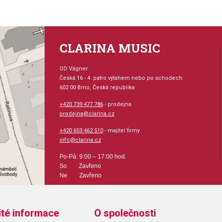
CLARINA MUSIC
OD Vágner
Česká 16 - 4. patro výtahem nebo po schodech
602 00 Brno, Česká republika
+420 739 477 786
- prodejna
prodejna@clarina.cz
+420 603 462 510
- majitel firmy
info@clarina.cz
Po-Pá: 9:00 – 17:00 hod.
So Zavřeno
Ne Zavřeno
ité informace
O společnosti