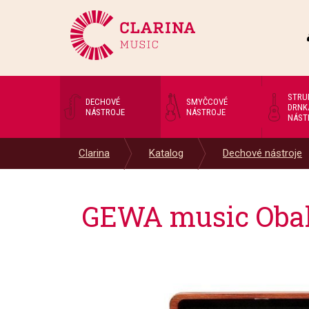
STRU
DECHOVÉ
SMYČCOVÉ
DRNK
NÁSTROJE
NÁSTROJE
NÁST
Clarina
Katalog
Dechové nástroje
GEWA music Obal 