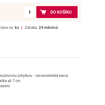
DO KOŠÍKU
Cena za:
ks
Záruka:
24 měsíců
2
pružinovou úchytkou - červenohnědá barva
délka až 7 cm
sazení