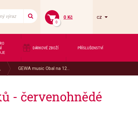
cz
0 Kč
0
PRO
Í
DÁRKOVÉ ZBOŽÍ
PŘÍSLUŠENSTVÍ
OJE
.
GEWA music Obal na 12...
ků - červenohnědé