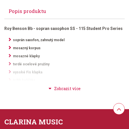
Popis produktu
Roy Benson Bb - sopran saxophon SS - 115 Student Pro Series
soprán saxofon, zahnutý model
mosazný korpus
mosazné klapky
tvrdé ocelové pružiny
vysoké Fis klapka
H/Bb kolébka
šroubovatelný krpus
lakované
lehké pouzdro s popruhem
CLARINA MUSIC