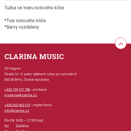
Tužka ve tvaru notového klíče
*Tvar notového klíče
*Barvy rozděleny
CLARINA MUSIC
OD Vágner
Česká 16 - 4. patro výtahem nebo po schodech
602 00 Brno, Česká republika
+420 739 477 786
- prodejna
prodejna@clarina.cz
+420 603 462 510
- majitel firmy
info@clarina.cz
Po-Pá: 9:00 – 17:00 hod.
So Zavřeno