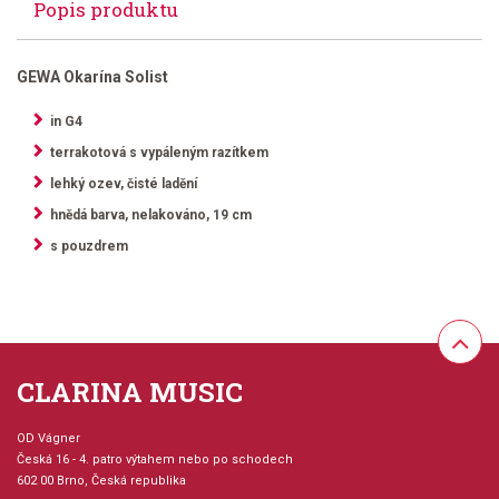
Popis produktu
GEWA Okarína Solist
in G4
terrakotová s vypáleným razítkem
lehký ozev, čisté ladění
hnědá barva, nelakováno, 19 cm
s pouzdrem
CLARINA MUSIC
OD Vágner
Česká 16 - 4. patro výtahem nebo po schodech
602 00 Brno, Česká republika