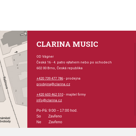
CLARINA MUSIC
OD Vágner
Česká 16 - 4. patro výtahem nebo po schodech
602 00 Brno, Česká republika
+420 739 477 786
- prodejna
prodejna@clarina.cz
+420 603 462 510
- majitel firmy
info@clarina.cz
Po-Pá: 9:00 – 17:00 hod.
So Zavřeno
Ne Zavřeno