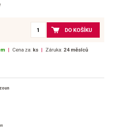
N
DO KOŠÍKU
dem
Cena za:
ks
Záruka:
24 měsíců
ozoun
us