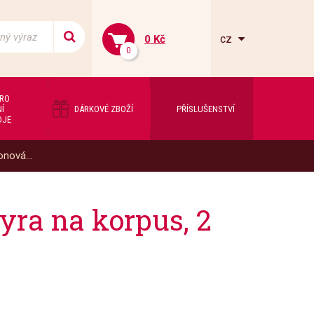
cz
0 Kč
0
PRO
Í
DÁRKOVÉ ZBOŽÍ
PŘÍSLUŠENSTVÍ
OJE
nová...
yra na korpus, 2