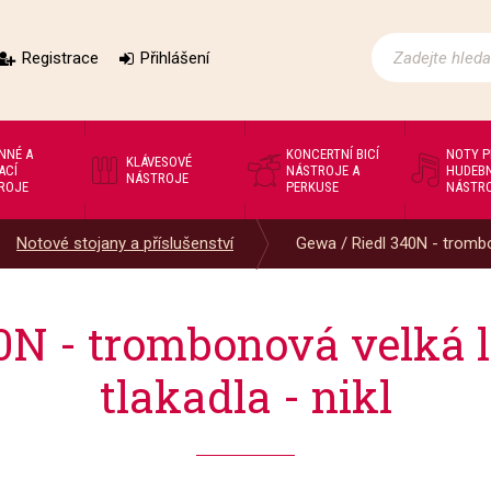
Registrace
Přihlášení
NNÉ A
KONCERTNÍ BICÍ
NOTY 
KLÁVESOVÉ
ACÍ
NÁSTROJE A
HUDEBN
NÁSTROJE
ROJE
PERKUSE
NÁSTR
Notové stojany a příslušenství
Gewa / Riedl 340N - trombo
0N - trombonová velká l
tlakadla - nikl