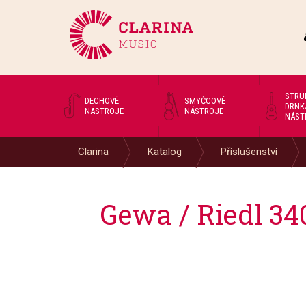
STRU
DECHOVÉ
SMYČCOVÉ
DRNK
NÁSTROJE
NÁSTROJE
NÁST
Clarina
Katalog
Příslušenství
Gewa / Riedl 34