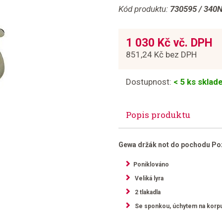
Kód produktu:
730595 / 340
1 030 Kč vč. DPH
851,24 Kč bez DPH
Dostupnost:
< 5 ks skla
Popis produktu
Gewa držák not do pochodu P
Poniklováno
Veliká lyra
2 tlakadla
Se sponkou, úchytem na korp