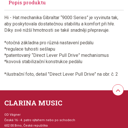
Popis produktu
Hi - Hat mechanika Gibraltar “9000 Series” je vyvinuta tak,
aby poskytovala dostatečnou stabilitu a komfort při hře.
Díky své nižší hmotnosti se také snadněji přepravuje.
*otočná základna pro různá nastavení pedálu
*regulace tuhosti sešlapu
*patentovaný “Direct Lever Pull Drive” mechanismus
*kovová stabilizační konstrukce pedálu
*ilustrační foto, detail "Direct Lever Pull Drive" na obr. č. 2
CLARINA MUSIC
OD Vágner
Česká 16 - 4. patro výtahem nebo po schodech
602 00 Brno, Česká republika