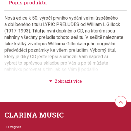
Popis produktu
Nová edice k 50. výročí prvního vydání velmi úspěšného
a oblíbeného titulu LYRIC PRELUDES od William L.Gillock
(1917-1993). Titul je nyní doplněn o CD, na kterém jsou
nahrány všechny preludia tohoto sešitu. V sešitě naleznete
také krátký životopis Williama Gillocka a jeho originální
předváděcí poznámky ke všem preludiím. Výborný titul,
který je díky CD ještě lepší a umožní Vám napřed si
vybrat to správnou skladbu pro Vás a po té můžete
nahrávku porovnat s tím, jak se Vám ji podařilo
nacvičit. Obtížnost 4+
Provedení: sešit + CD
Série: LOVE
CLARINA MUSIC
Jazyk: anglicky
OD Vágner