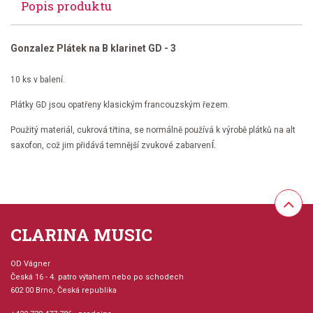
Popis produktu
Gonzalez Plátek na B klarinet GD - 3
10 ks v balení.
Plátky GD jsou opatřeny klasickým francouzským řezem.
Použitý materiál, cukrová třtina, se normálně používá k výrobě plátků na alt
í.
saxofon, což jim přidává temnější zvukové zabarven
CLARINA MUSIC
OD Vágner
Česká 16 - 4. patro výtahem nebo po schodech
602 00 Brno, Česká republika