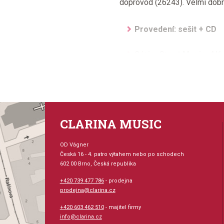
doprovod (26243). Velmi dobr
Provedení: sešit + CD
Série: Great Movie, Alf
Hudební styl: muzikály +
Velikost (rozměr): 23 x
CLARINA MUSIC
Počet skladeb: 10
OD Vágner
Počet stran: 15
Česká 16 - 4. patro výtahem nebo po schodech
602 00 Brno, Česká republika
hudební úprava: melodi
+420 739 477 786
- prodejna
prodejna@clarina.cz
Obsazení: solo
+420 603 462 510
- majitel firmy
info@clarina.cz