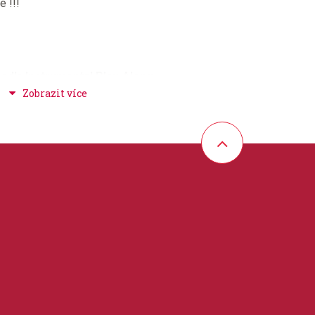
é !!!
red's Instrumental Play-Along
 film + televize
 30 cm
e