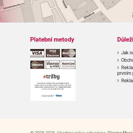
Platební metody
Důlež
Jak n
Obch
Rekla
prvním 
Rekla