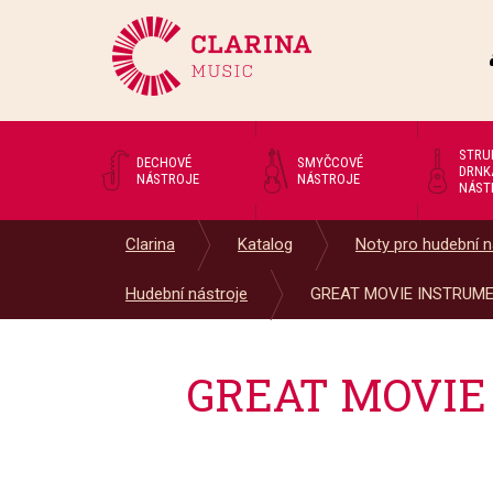
STRU
DECHOVÉ
SMYČCOVÉ
DRNK
NÁSTROJE
NÁSTROJE
NÁST
Clarina
Katalog
Noty pro hudební n
Hudební nástroje
GREAT MOVIE INSTRUMEN
GREAT MOVIE