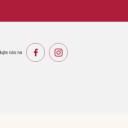
SHING CO.,INC.
TroubleStar WarsSuperman ThemeRaiders
ujte nás na
s Welcome SongThe Imperial MarchThe