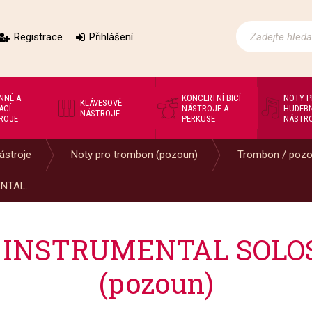
Registrace
Přihlášení
NNÉ A
KONCERTNÍ BICÍ
NOTY 
KLÁVESOVÉ
ACÍ
NÁSTROJE A
HUDEBN
NÁSTROJE
ROJE
PERKUSE
NÁSTR
ástroje
Noty pro trombon (pozoun)
Trombon / poz
TAL...
 INSTRUMENTAL SOLOS 
(pozoun)