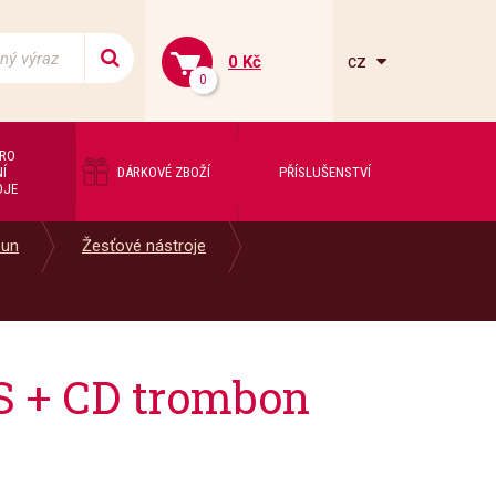
cz
0 Kč
0
PRO
Í
DÁRKOVÉ ZBOŽÍ
PŘÍSLUŠENSTVÍ
OJE
oun
Žesťové nástroje
+ CD trombon