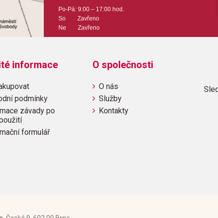
Odběr minimálně 1 kus
Po-Pá: 9:00 – 17:00 hod.
So Zavřeno
Ne Zavřeno
Výrobce: ALFRED PUBLI
ité informace
O společnosti
Obsahuje:
Battle of the HeroesDouble 
akupovat
O nás
Sled
MarchHogwarts´ HymnWonka´
odní podmínky
Služby
NotebookIntro the West
mace závady po
Kontakty
použití
mační formulář