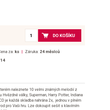
DO KOŠÍKU
Cena za:
ks
Záruka:
24 měsíců
014
kterém naleznete 10 velmi známých melodií z
u Hvězdné války, Superman, Harry Potter, Indiana
CD je každá skladba nahrána 2x, jednou v plném
d pro Vaši hru. Lze dokoupit sešit s klavírním