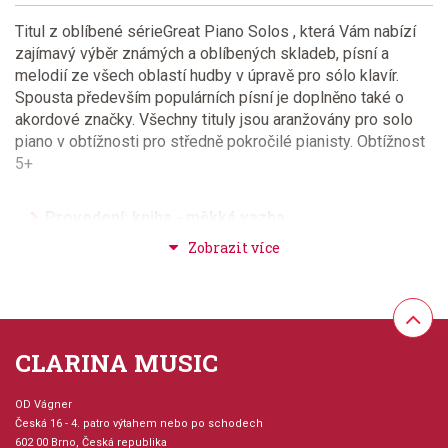
Titul z oblíbené sérieGreat Piano Solos , která Vám nabízí
zajímavý výběr známých a oblíbených skladeb, písní a
melodií ze všech oblastí hudby v úpravě pro sólo klavír.
Spousta především populárních písní je doplněno také o
akordové značky. Všechny tituly jsou aranžovány pro solo
piano v obtížnosti pro středně pokročilé pianisty. Obtížnost
5+
Provedení: kniha - měkká vazba
Série: Great Piano Solos
Hudební styl: populární + rocková hudba, muzikály +
film + televize, klasická + duchovní hudba, jazz +
CLARINA MUSIC
blues + ragtime + swing
OD Vágner
Velikost (rozměr): 23 x 30 cm
Česká 16 - 4. patro výtahem nebo po schodech
602 00 Brno, Česká republika