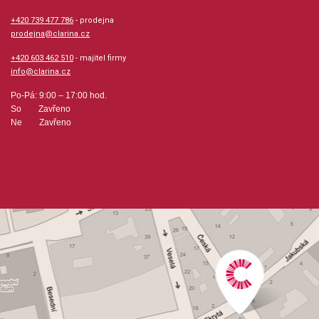
Počet skladeb: 45
+420 739 477 786
- prodejna
prodejna@clarina.cz
Počet stran: 160
+420 603 462 510
- majitel firmy
info@clarina.cz
hudební úprava: klavír / akordy, klavír
Po-Pá: 9:00 – 17:00 hod.
So Zavřeno
Obsazení: solo
Ne Zavřeno
Odběr minimálně 1 kus
Výrobce: WISE PUBLICATIONS
Obsahuje:
Adagio For Strings Op.11 /Barber, Samuel/Ain't Misbehavin'
/Waller, Fats/Air On The G String /Bach, Johann
Sebastian/All I Have To Do Is Dream /Bryant,
Boudleaux/Angela Undress (American Beauty)Can't Help