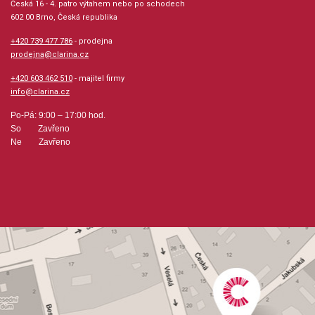
Česká 16 - 4. patro výtahem nebo po schodech
602 00 Brno, Česká republika
Velikost (rozměr): 23 x 30 cm
+420 739 477 786
- prodejna
prodejna@clarina.cz
Počet skladeb: 40
+420 603 462 510
- majitel firmy
info@clarina.cz
Počet stran: 159
Po-Pá: 9:00 – 17:00 hod.
So Zavřeno
hudební úprava: klavír / akordy, klavír
Ne Zavřeno
Obsazení: solo
Odběr minimálně 1 kus
Výrobce: WISE PUBLICATIONS
Obsahuje:
A Night In Tunisia [Paparelli, Frank] [Gillespie, Dizzy] Ada