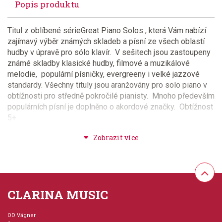
Popis produktu
Titul z oblíbené sérieGreat Piano Solos , která Vám nabízí
zajímavý výběr známých skladeb a písní ze všech oblastí
hudby v úpravě pro sólo klavír. V sešitech jsou zastoupeny
známé skladby klasické hudby, filmové a muzikálové
melodie, populární písničky, evergreeny i velké jazzové
standardy. Všechny tituly jsou aranžovány pro solo piano v
obtížnosti pro středně pokročilé pianisty. Mnoho především
populárních písní je doplněno o akordové značky. Obtížnost
5+
Provedení: kniha - měkká vazba
Série: Great Piano Solos
CLARINA MUSIC
Hudební styl: populární + rocková hudba, muzikály +
film + televize, klasická + duchovní hudba, jazz +
blues + ragtime + swing
OD Vágner