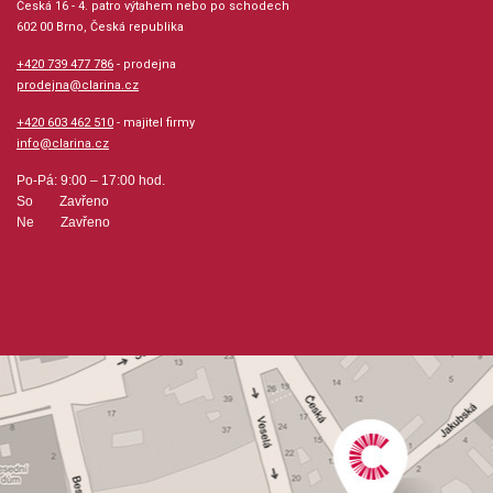
Česká 16 - 4. patro výtahem nebo po schodech
602 00 Brno, Česká republika
*ilustrační foto s uvedenou povrchovou úpravou
+420 739 477 786
- prodejna
prodejna@clarina.cz
+420 603 462 510
- majitel firmy
info@clarina.cz
Po-Pá: 9:00 – 17:00 hod.
So Zavřeno
Ne Zavřeno