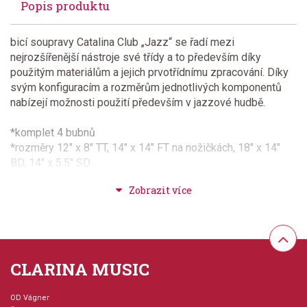
Popis produktu
bicí soupravy Catalina Club „Jazz“ se řadí mezi
nejrozšířenější nástroje své třídy a to především díky
použitým materiálům a jejich prvotřídnímu zpracování. Díky
svým konfiguracím a rozměrům jednotlivých komponentů
nabízejí možnosti použití především v jazzové hudbě.
*komplet 4 bubnů
*rozměry 12" x 8" TT, 14" x 14" FT na nožičkách, 18" x 14"
BD, 14" x 5.5" SD
*materiál 6-ti vrstvý mahagon
*povrchová úprava (fólie) Satin Walnut Glaze
*Bass Drum ráfky v barvě povrchové úpravy
*menší rozměry bubnů pro ryzí jazzový zvuk
*úhel dosedacích hran bubnů 30%
*obsahuje Snare Drum
CLARINA MUSIC
*obsahuje „tom holder“
*neobsahuje ostatní hardware
*neobsahuje činely
OD Vágner