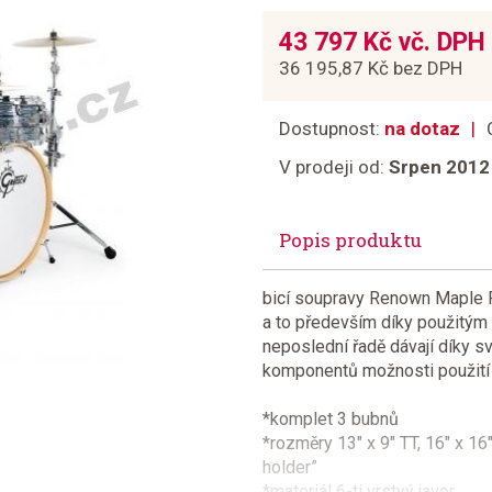
43 797 Kč vč. DPH
36 195,87 Kč bez DPH
Dostupnost:
na dotaz
V prodeji od:
Srpen 2012
Popis produktu
bicí soupravy Renown Maple R
a to především díky použitým 
neposlední řadě dávají díky 
komponentů možnosti použití 
*komplet 3 bubnů
*rozměry 13" x 9" TT, 16" x 16
holder”
*materiál 6-ti vrstvý javor