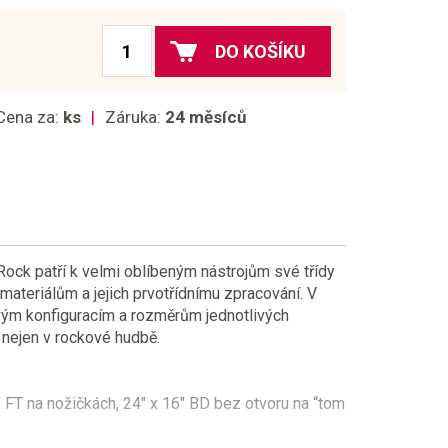
DO KOŠÍKU
Cena za:
ks
Záruka:
24 měsíců
ock patří k velmi oblíbeným nástrojům své třídy
materiálům a jejich prvotřídnímu zpracování. V
svým konfiguracím a rozměrům jednotlivých
nejen v rockové hudbě.
" FT na nožičkách, 24" x 16" BD bez otvoru na “tom