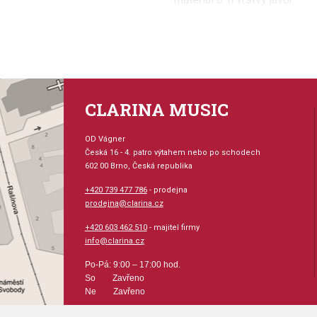
*povrchová úprava (lakovaný p
*Bass Drum ráfky v barvě pov
*úhel dosedacích hran bubnů
*ocelové lité ráfky („die-cast“
*vnitří luby bubnů ve stříbrné 
*obsahuje 1x „tom holder“ pro
CLARINA MUSIC
*GTS systém volného zavěše
*neobsahuje Snare Drum
*neobsahuje ostatní hardware
OD Vágner
Česká 16 - 4. patro výtahem nebo po schodech
*neobsahuje činely
602 00 Brno, Česká republika
*ilustrační foto s uvedenou 
+420 739 477 786
- prodejna
prodejna@clarina.cz
+420 603 462 510
- majitel firmy
info@clarina.cz
Po-Pá: 9:00 – 17:00 hod.
So Zavřeno
Ne Zavřeno