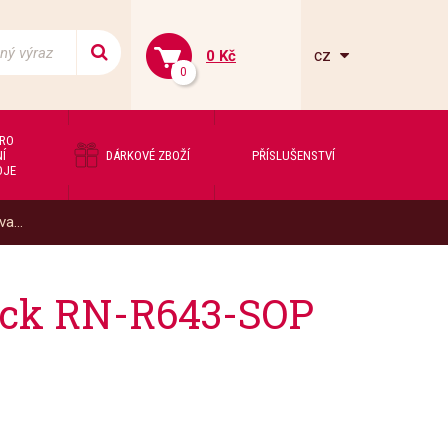
cz
0 Kč
0
PRO
Í
DÁRKOVÉ ZBOŽÍ
PŘÍSLUŠENSTVÍ
OJE
a...
ock RN-R643-SOP