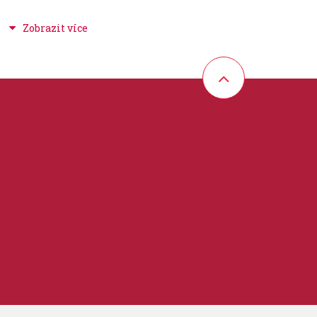
ovrch) Silver Oyster Pearl
rchové úpravy
 30%
)
barvě
 upevnění na činelové stojan
ní tom-tomů
povrchovou úpravou