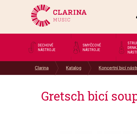
STRU
DECHOVÉ
SMYČCOVÉ
DRNK
NÁSTROJE
NÁSTROJE
NÁST
Clarina
Katalog
Koncertní bicí nástr
Gretsch bicí s