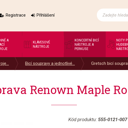
Registrace
Přihlášení
NNÉ A
KONCERTNÍ BICÍ
NOTY 
KLÁVESOVÉ
ACÍ
NÁSTROJE A
HUDEBN
NÁSTROJE
ROJE
PERKUSE
NÁSTR
oje...
Bicí soupravy a jednotlivé...
Gretsch bicí souprav
ouprava Renown Maple R
Kód produktu:
555-0121-007