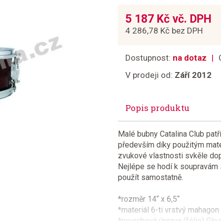
5 187 Kč vč. DPH
4 286,78 Kč bez DPH
Dostupnost:
na dotaz
V prodeji od:
Září 2012
Popis produktu
Malé bubny Catalina Club patř
především díky použitým mater
zvukové vlastnosti svkěle dop
Nejlépe se hodí k soupravám s
použít samostatně.
*rozměr 14“ x 6,5“
*materiál 6-ti vrstvý mahagon
*povrchová úprava (fólie) Gl