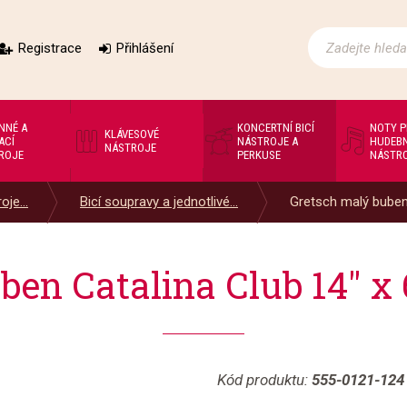
Registrace
Přihlášení
NNÉ A
KONCERTNÍ BICÍ
NOTY 
KLÁVESOVÉ
ACÍ
NÁSTROJE A
HUDEBN
NÁSTROJE
ROJE
PERKUSE
NÁSTR
oje...
Bicí soupravy a jednotlivé...
Gretsch malý buben 
ben Catalina Club 14" x 
Kód produktu:
555-0121-124