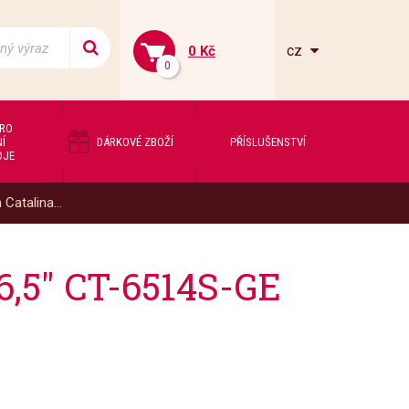
cz
0 Kč
0
PRO
Í
DÁRKOVÉ ZBOŽÍ
PŘÍSLUŠENSTVÍ
OJE
Catalina...
6,5" CT-6514S-GE