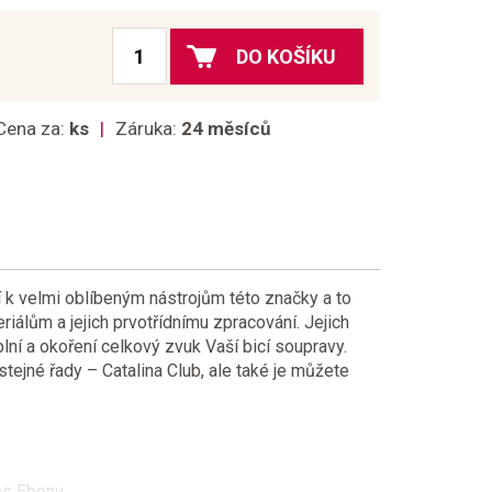
DO KOŠÍKU
Cena za:
ks
Záruka:
24 měsíců
í k velmi oblíbeným nástrojům této značky a to
iálům a jejich prvotřídnímu zpracování. Jejich
lní a okoření celkový zvuk Vaší bicí soupravy.
tejné řady – Catalina Club, ale také je můžete
oss Ebony