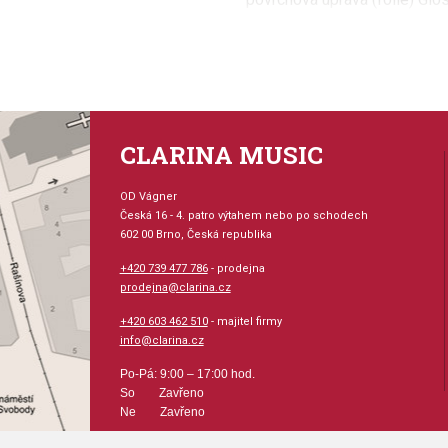
*úhel dosedacích hran bubnu
*kovové chromované ráfky
*ráfky s upínáním 10-ti šrouby
*ilustrační foto, uvedená povr
CLARINA MUSIC
OD Vágner
Česká 16 - 4. patro výtahem nebo po schodech
602 00 Brno, Česká republika
+420 739 477 786
- prodejna
prodejna@clarina.cz
+420 603 462 510
- majitel firmy
info@clarina.cz
Po-Pá: 9:00 – 17:00 hod.
So Zavřeno
Ne Zavřeno