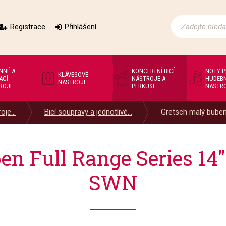
Registrace
Přihlášení
NNÉ A
KONCERTNÍ BICÍ
NOTY 
KLÁVESOVÉ
ACÍ
NÁSTROJE A
HUDEBN
NÁSTROJE
ROJE
PERKUSE
NÁSTR
oje...
Bicí soupravy a jednotlivé...
Gretsch malý buben F
en Full Range Series 14"
SWN