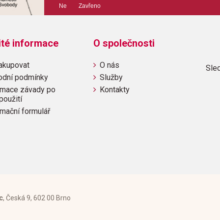
Ne Zavřeno
ité informace
O společnosti
akupovat
O nás
Sled
odní podmínky
Služby
mace závady po
Kontakty
použití
mační formulář
c
, Česká 9, 602 00 Brno