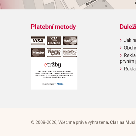
Platební metody
Důlež
Jak n
Obch
Rekla
prvním 
Rekla
© 2008-2026, Všechna práva vyhrazena,
Clarina Musi