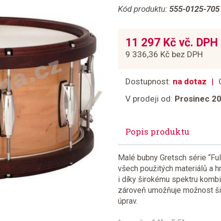
Kód produktu:
555-0125-705
11 297 Kč vč. DPH
9 336,36 Kč bez DPH
Dostupnost:
na dotaz
V prodeji od:
Prosinec 2
Popis produktu
Malé bubny Gretsch série “Ful
všech použitých materiálů a h
i díky širokému spektru kombi
zároveň umožňuje možnost šir
úprav.