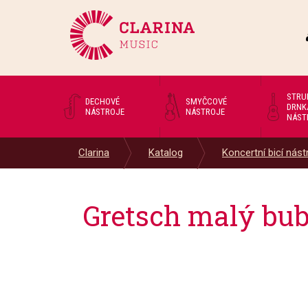
STRU
DECHOVÉ
SMYČCOVÉ
DRNK
NÁSTROJE
NÁSTROJE
NÁST
Clarina
Katalog
Koncertní bicí nástr
Gretsch malý bub