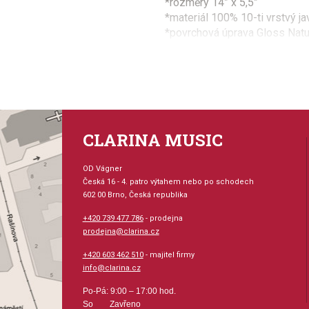
*rozměry 14” x 5,5”
*materiál 100% 10-ti vrstvý j
*povrchová úprava Gloss Natu
*úhel dosedacích hran bubnu 
*dřevěné ráfky s povrchovou 
*upínací systém ráfků s 10-ti
*chromované kování
*struník s 20-ti strunami
*neobsahuje obal
CLARINA MUSIC
*ilustrační foto
OD Vágner
Česká 16 - 4. patro výtahem nebo po schodech
602 00 Brno, Česká republika
+420 739 477 786
- prodejna
prodejna@clarina.cz
+420 603 462 510
- majitel firmy
info@clarina.cz
Po-Pá: 9:00 – 17:00 hod.
So Zavřeno