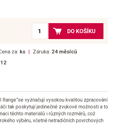
DO KOŠÍKU
Cena za:
ks
Záruka:
24 měsíců
012
l Range”se vyznačují vysokou kvalitou zpracování
ráči tak poskytují jedinečné zvukové možnosti a to
naci těchto materiálů i různých rozměrů, což
okého výběru, včetně netradičních povrchových