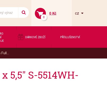
cz
0 Kč
0
PRO
Í
DÁRKOVÉ ZBOŽÍ
PŘÍSLUŠENSTVÍ
OJE
ull...
 x 5,5" S-5514WH-