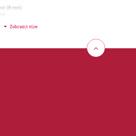
avor (8 mm)
ral
30°
úpravou Walnut
 šrouby