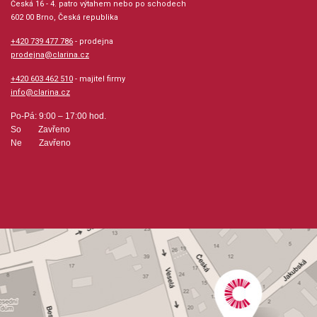
Česká 16 - 4. patro výtahem nebo po schodech
*ilustrační foto
602 00 Brno, Česká republika
+420 739 477 786
- prodejna
prodejna@clarina.cz
+420 603 462 510
- majitel firmy
info@clarina.cz
Po-Pá: 9:00 – 17:00 hod.
So Zavřeno
Ne Zavřeno