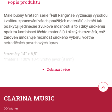
Popis produktu
Malé bubny Gretsch série “Full Range”se vyznačují vysokou
kvalitou zpracování všech použitých materiálů a hráči tak
poskytují jedinečné zvukové možnosti a to i díky širokému
spektru kombinaci těchto materiálů i různých rozměrů, což
zároveň umožňuje možnost širokého výběru, včetně
netradičních povrchových úprav.
*rozměry 14” x 6,5”
*materiál 100% 10-ti vrstvý javor (8 mm)
*povrchová úprava Gloss Natural
*úhel dosedacích hran bubnu 30°
*kombinované ráfky dřevo/kov
*povrchová úprava ráfků Black
*upínací systém ráfků s 10-ti šrouby
*chromované kování
CLARINA MUSIC
*struník s 20-ti strunami
*neobsahuje obal
OD Vágner