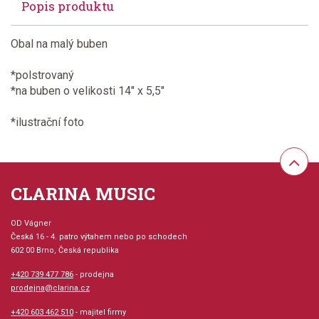
Popis produktu
Obal na malý buben
*polstrovaný
*na buben o velikosti 14" x 5,5"
*ilustrační foto
CLARINA MUSIC
OD Vágner
Česká 16 - 4. patro výtahem nebo po schodech
602 00 Brno, Česká republika
+420 739 477 786
- prodejna
prodejna@clarina.cz
+420 603 462 510
- majitel firmy