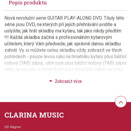
Popis produktu
Nová revoluční serie GUITAR PLAY-ALONG DVD. Tituly této
série jsou DVD, na kterých při jejich přehrávání uvidíte a
uslyšíte, jak hrát skladby ma kytaru, tak jako nikdy předtím
!!! Každá skladba začíná s profesionálním kytarovým
učitelem, který Vám předvede, jak správně danou skladbu
zahrát. Vy si můžete celou skladbu vždy zobrazit ve třech
pohledech - pouze levou ruku na hmatníku kytary plus běžící
notový (TAB) zápis, obě ruce plus běžící notový (TAB) zápis
nebo levou ruku s hmatníkem plus speciální záběr na práci
pravé ruky. Dále si samozřejmě můžete zvolit hru pouze s
doprovodem a také využít všech možností přehrávání DVD a
zastavit obraz nebo spustit skladbu ve
zpomaleném režimu. Velmi zajímavé a dobře provedené
výukové DVD !!!
CLARINA MUSIC
Provedení: DVD
OD Vágner