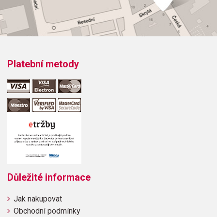
Obsahuje:
Back in the U.S.S.R.BlackbirdDay TripperGet BackA Hard
Day's NightI Feel FineNorwegian Wood (This Bird Has
Flown)Ticket to Ride
Platební metody
Důležité informace
Jak nakupovat
Obchodní podmínky