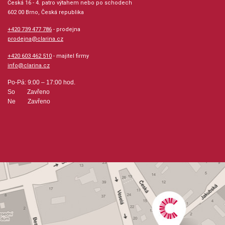
Série: Guitar Play Along DVD, Guitar Play Along
Česká 16 - 4. patro výtahem nebo po schodech
602 00 Brno, Česká republika
Jazyk: anglicky
+420 739 477 786
- prodejna
prodejna@clarina.cz
Hudební styl: populární + rocková hudba
+420 603 462 510
- majitel firmy
info@clarina.cz
Velikost (rozměr): 13 x 19 cm
Po-Pá: 9:00 – 17:00 hod.
So Zavřeno
Počet skladeb: 8
Ne Zavřeno
hudební úprava: melodie / tabulatura
Obsazení: solo
Odběr minimálně 1 kus
Výrobce: Hal Leonard Corporation