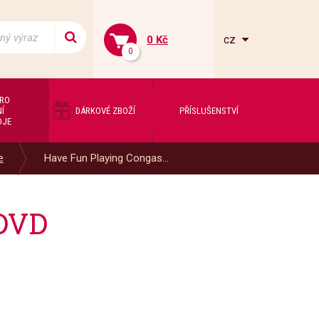
cz
0 Kč
0
PRO
Í
DÁRKOVÉ ZBOŽÍ
PŘÍSLUŠENSTVÍ
OJE
e
Have Fun Playing Congas...
 DVD