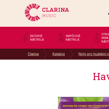
STRU
DECHOVÉ
SMYČCOVÉ
DRNK
NÁSTROJE
NÁSTROJE
NÁST
Clarina
Katalog
Noty pro hudební n
Hav