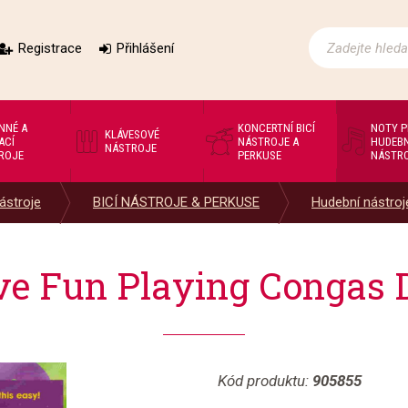
Registrace
Přihlášení
NNÉ A
KONCERTNÍ BICÍ
NOTY 
KLÁVESOVÉ
ACÍ
NÁSTROJE A
HUDEBN
NÁSTROJE
ROJE
PERKUSE
NÁSTR
ástroje
BICÍ NÁSTROJE & PERKUSE
Hudební nástroj
e Fun Playing Congas
Kód produktu:
905855