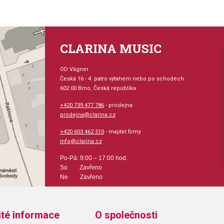
CLARINA MUSIC
OD Vágner
Česká 16 - 4. patro výtahem nebo po schodech
602 00 Brno, Česká republika
+420 739 477 786
- prodejna
prodejna@clarina.cz
+420 603 462 510
- majitel firmy
info@clarina.cz
Po-Pá: 9:00 – 17:00 hod.
So Zavřeno
Ne Zavřeno
ité informace
O společnosti