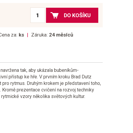
DO KOŠÍKU
Cena za:
ks
Záruka:
24 měsíců
 navržena tak, aby ukázala bubeníkům-
vní přístup ke hře. V prvním kroku Brad Dutz
it pro rytmus. Druhým krokem je představení toho,
k. Kromě prezentace cvičení na rozvoj techniky
rytmické vzory několika světových kultur.