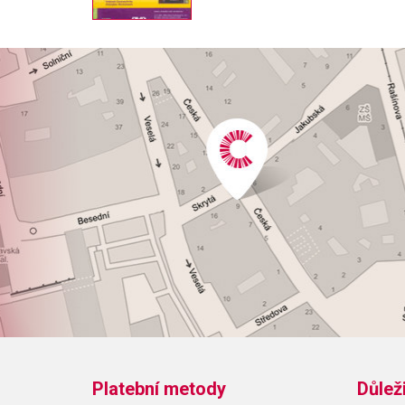
Platební metody
Důlež