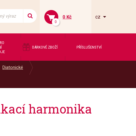
cz
0 Kč
0
PRO
Í
DÁRKOVÉ ZBOŽÍ
PŘÍSLUŠENSTVÍ
OJE
Diatonické
ukací harmonika