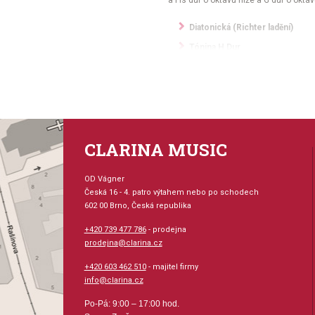
a Fis dur o oktávu níže a G dur o oktá
Diatonická (Richter ladění)
Tónina H Dur
Dřevěný korpus (hrušeň)
10 otvorů
20 mosazných hlásek
Délka. cca 10 cm
CLARINA MUSIC
OD Vágner
Česká 16 - 4. patro výtahem nebo po schodech
602 00 Brno, Česká republika
+420 739 477 786
- prodejna
prodejna@clarina.cz
+420 603 462 510
- majitel firmy
info@clarina.cz
Po-Pá: 9:00 – 17:00 hod.