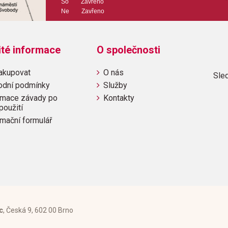
So Zavřeno
Ne Zavřeno
ité informace
O společnosti
akupovat
O nás
Sled
odní podmínky
Služby
mace závady po
Kontakty
použití
mační formulář
c
, Česká 9, 602 00 Brno