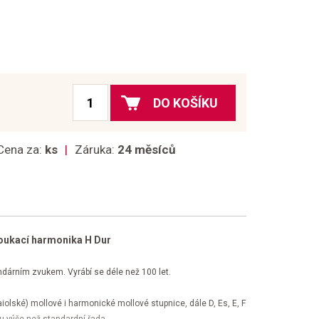
DO KOŠÍKU
Cena za:
ks
Záruka:
24 měsíců
oukací harmonika H Dur
ndárním zvukem. Vyrábí se déle než 100 let.
iolské) mollové i harmonické mollové stupnice, dále D, Es, E, F