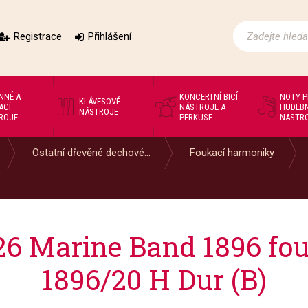
Registrace
Přihlášení
NNÉ A
KONCERTNÍ BICÍ
NOTY 
KLÁVESOVÉ
ACÍ
NÁSTROJE A
HUDEBN
NÁSTROJE
ROJE
PERKUSE
NÁSTR
Ostatní dřevěné dechové...
Foukací harmoniky
6 Marine Band 1896 fo
1896/20 H Dur (B)