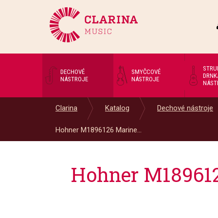
STRU
DECHOVÉ
SMYČCOVÉ
DRNK
NÁSTROJE
NÁSTROJE
NÁST
Clarina
Katalog
Dechové nástroje
Hohner M1896126 Marine...
Hohner M189612