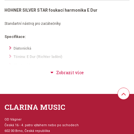
HOHNER SILVER STAR foukací harmonika E Dur
Standartní nástroj pro začátečníky.
Specifikace:
Diatonická
Tónina: E Dur (Richter ladění)
Plastový korpus
10 otvorů
20 mosazných hlásek
Délka: cca 10 cm
CLARINA MUSIC
OD Vágner
Česká 16 - 4. patro výtahem nebo po schodech
602 00 Brno, Česká republika