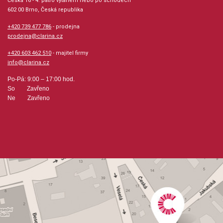
Česká 16 - 4. patro výtahem nebo po schodech
602 00 Brno, Česká republika
+420 739 477 786
- prodejna
prodejna@clarina.cz
+420 603 462 510
- majitel firmy
info@clarina.cz
Po-Pá: 9:00 – 17:00 hod.
So Zavřeno
Ne Zavřeno