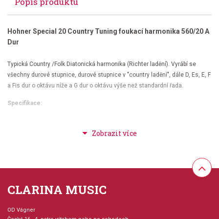
Popis produktu
Hohner Special 20 Country Tuning foukací harmonika 560/20 A
Dur
Typická Country /Folk Diatonická harmonika (Richter ladění). Vyrábí se
všechny durové stupnice, durové stupnice v "country ladění", dále D, Es, E, F
a Fis dur o oktávu níže a G dur o oktávu výše než standardní řada.
Specifikace:
Diatonická
Tónina A Dur Country ladění
Plastový korpus - černý
10 otvorů
20 mosazných hlásek
CLARINA MUSIC
Délka cca 10 cm
OD Vágner