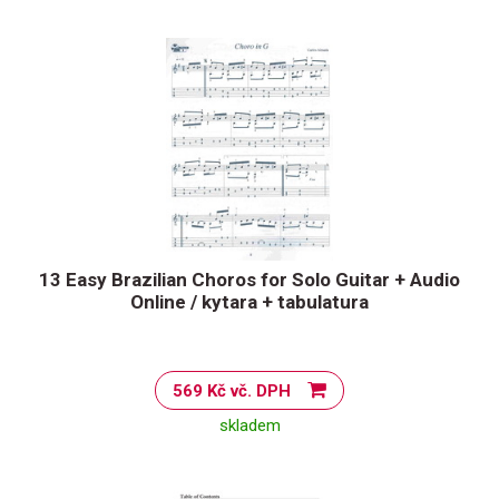
13 Easy Brazilian Choros for Solo Guitar + Audio
Online / kytara + tabulatura
569 Kč vč. DPH
skladem