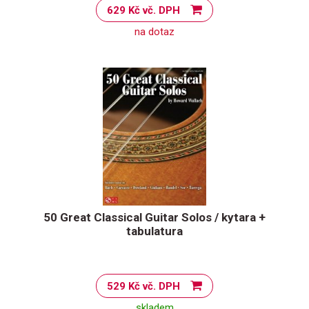
629 Kč vč. DPH
na dotaz
50 Great Classical Guitar Solos / kytara +
tabulatura
529 Kč vč. DPH
skladem