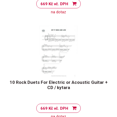
669 Kč vč. DPH
na dotaz
10 Rock Duets For Electric or Acoustic Guitar +
CD / kytara
669 Kč vč. DPH
na dotaz