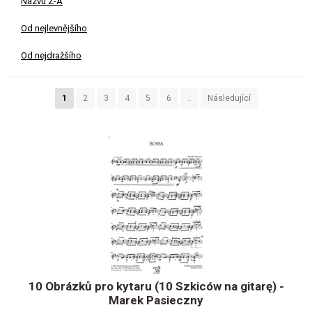
Názvu Z-A
Od nejlevnějšího
Od nejdražšího
1
2
3
4
5
6
..
Následující
10 Obrázků pro kytaru (10 Szkiców na gitarę) -
Marek Pasieczny