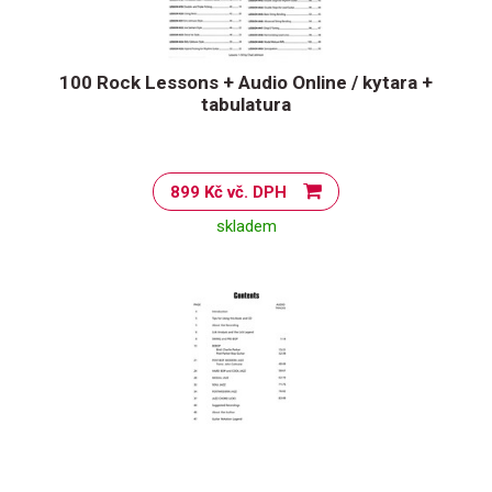
100 Rock Lessons + Audio Online / kytara +
tabulatura
899 Kč vč. DPH
skladem