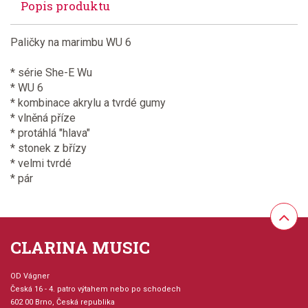
Popis produktu
Paličky na marimbu WU 6
* série She-E Wu
* WU 6
* kombinace akrylu a tvrdé gumy
* vlněná příze
* protáhlá "hlava"
* stonek z břízy
* velmi tvrdé
* pár
CLARINA MUSIC
OD Vágner
Česká 16 - 4. patro výtahem nebo po schodech
602 00 Brno, Česká republika