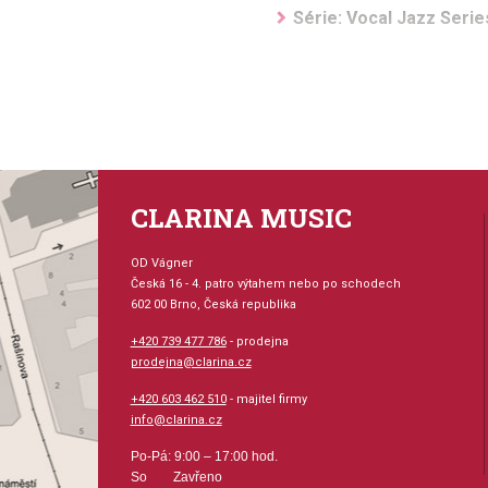
Série: Vocal Jazz Serie
Aranžér: Shaw, Kirby
Hudební styl: jazz + bl
melodie
Velikost (rozměr): 17 x
CLARINA MUSIC
Počet skladeb: 1
OD Vágner
Česká 16 - 4. patro výtahem nebo po schodech
602 00 Brno, Česká republika
Počet stran: 12
+420 739 477 786
- prodejna
prodejna@clarina.cz
hudební úprava: sborová 
+420 603 462 510
- majitel firmy
info@clarina.cz
Obsazení: sbor, kvartet
Po-Pá: 9:00 – 17:00 hod.
Odběr minimálně 3 kusy
So Zavřeno