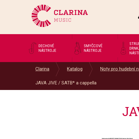
STRU
DECHOVÉ
SMYČCOVÉ
DRNK
NÁSTROJE
NÁSTROJE
NÁST
Clarina
Katalog
Noty pro hudební n
JAVA JIVE / SATB* a cappella
JA