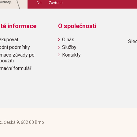
Ne Zavřeno
Výrobce: Hal Leonard C
ité informace
O společnosti
Obsahuje:
akupovat
O nás
Sled
Java Jive
odní podmínky
Služby
mace závady po
Kontakty
použití
mační formulář
c
, Česká 9, 602 00 Brno