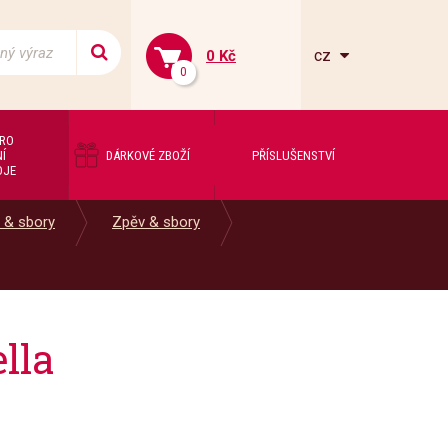
cz
0 Kč
0
PRO
Í
DÁRKOVÉ ZBOŽÍ
PŘÍSLUŠENSTVÍ
OJE
 & sbory
Zpěv & sbory
lla