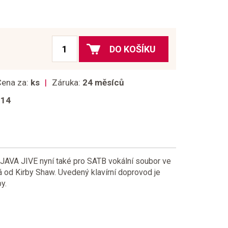
DO KOŠÍKU
Cena za:
ks
Záruka:
24 měsíců
014
 JAVA JIVE nyní také pro SATB vokální soubor ve
á od Kirby Shaw. Uvedený klavírní doprovod je
y.