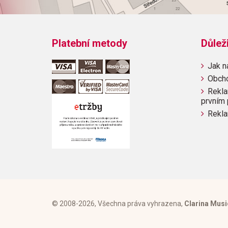
Platební metody
Důlež
Jak n
Obch
Rekla
prvním 
Rekla
© 2008-2026, Všechna práva vyhrazena,
Clarina Musi