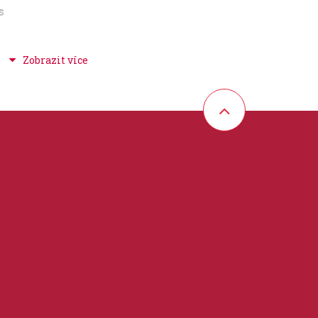
s
ues + ragtime + swing, evergreeny + oblíbené
 27 cm
partitura / klavír