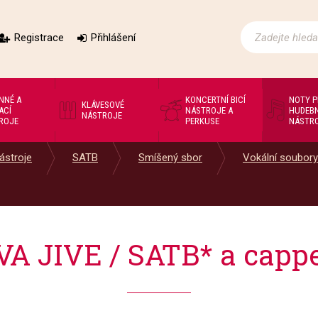
Registrace
Přihlášení
NNÉ A
KONCERTNÍ BICÍ
NOTY 
KLÁVESOVÉ
ACÍ
NÁSTROJE A
HUDEBN
NÁSTROJE
ROJE
PERKUSE
NÁSTR
ástroje
SATB
Smíšený sbor
Vokální soubory
VA JIVE / SATB* a cappe