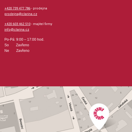
+420 739 477 786
Výrobce: eNoty
- prodejna
prodejna@clarina.cz
+420 603 462 510
- majitel firmy
info@clarina.cz
Obsahuje:
Rollin' AlongHoliday BellsFade-out BoogieFire and IceDark
Po-Pá: 9:00 – 17:00 hod.
So Zavřeno
StreetBlues LargoRelaxin'Sittin' PrettyTango GrandeSpots
Ne Zavřeno
before my eyesMayaDoghouse BoogieWeeping WillowGot
the Jitters