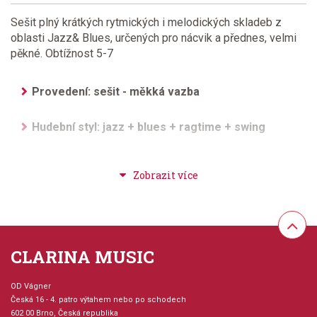
Sešit plný krátkých rytmických i melodických skladeb z
oblasti Jazz& Blues, určených pro nácvik a přednes, velmi
pěkné. Obtížnost 5-7
Provedení: sešit - měkká vazba
Hudební styl: jazz + blues + ragtime + swing
Velikost (rozměr): 22 x 28 cm
Počet skladeb: 14
Počet stran: 31
CLARINA MUSIC
hudební úprava: klavír
OD Vágner
Česká 16 - 4. patro výtahem nebo po schodech
Obsazení: solo
602 00 Brno, Česká republika