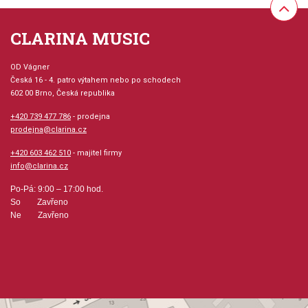
Hudební styl: jazz + blues + ragtime + swing
CLARINA MUSIC
Velikost (rozměr): 23 x 30 cm
OD Vágner
Česká 16 - 4. patro výtahem nebo po schodech
602 00 Brno, Česká republika
Počet skladeb: 14
+420 739 477 786
- prodejna
Počet stran: 31
prodejna@clarina.cz
+420 603 462 510
- majitel firmy
hudební úprava: melodie
info@clarina.cz
Po-Pá: 9:00 – 17:00 hod.
Obsazení: solo
So Zavřeno
Ne Zavřeno
Výrobce: Hal Leonard Corporation
Obsahuje:
A Night in TunisiaBernie´s TuneCry Me a RiverFeverFly Me