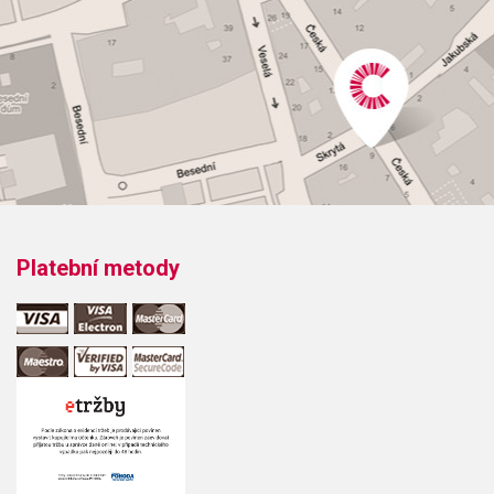
to the MoonGod Bless the ChildHarlem
NocturneMoonglowOne Note SambaOpus OneSatin
DollDesafinadoTake the A TrainYardbird Suite
Platební metody