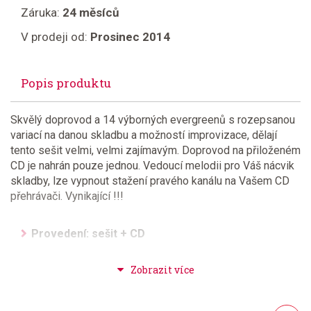
Záruka:
24 měsíců
V prodeji od:
Prosinec 2014
Popis produktu
Skvělý doprovod a 14 výborných evergreenů s rozepsanou
variací na danou skladbu a možností improvizace, dělají
tento sešit velmi, velmi zajímavým. Doprovod na přiloženém
CD je nahrán pouze jednou. Vedoucí melodii pro Váš nácvik
skladby, lze vypnout stažení pravého kanálu na Vašem CD
přehrávači. Vynikající !!!
Provedení: sešit + CD
Série: Jazz&Blues Playlong
Aranžér: Long, Jack