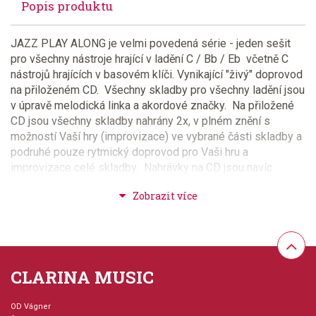
Popis produktu
JAZZ PLAY ALONG je velmi povedená série - jeden sešit
pro všechny nástroje hrající v ladění C / Bb / Eb včetně C
nástrojů hrajících v basovém klíči. Vynikající "živý" doprovod
na přiloženém CD. Všechny skladby pro všechny ladění jsou
v úpravě melodická linka a akordové značky. Na přiložené
CD jsou všechny skladby nahrány 2x, v plném znění s
možností Vaší hry (improvizace) ve vybrané části skladby a
podruhé pouze rytmický doprovod pro Vaši hru a
improvizace celé skladby. Nahrávky na CD jsou navíc
nahrány s odnímatelným basovým nebo klavírním partem na
levém nebo pravém kanále, pro nácvik i těchto nástrojů.
Skvělý, velmi variabilní a dobře využitelný titul!!!Tento sešit
Vám nabízí 10 nejznámějších písní od PAUL SIMON.
Série: Jazz Play Along
CLARINA MUSIC
Aranžéři: Taylor, Mark, Roberts, Jim
OD Vágner