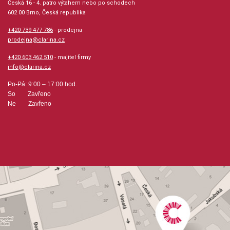
Česká 16 - 4. patro výtahem nebo po schodech
602 00 Brno, Česká republika
Hudební styl: lidová hudba + spirituály + folk +
country, jazz + blues + ragtime + swing
+420 739 477 786
- prodejna
prodejna@clarina.cz
Velikost (rozměr): 23 x 30 cm
+420 603 462 510
- majitel firmy
info@clarina.cz
Počet skladeb: 10
Po-Pá: 9:00 – 17:00 hod.
So Zavřeno
Počet stran: 83
Ne Zavřeno
hudební úprava: melodie / akordy
Obsazení: solo
Odběr minimálně 1 kus
Výrobce: Music Sales America