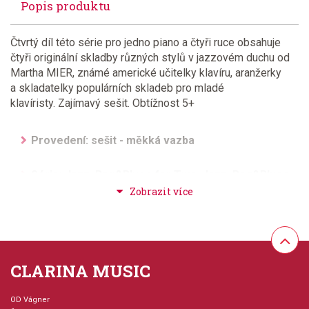
Popis produktu
Čtvrtý díl této série pro jedno piano a čtyři ruce obsahuje
čtyři originální skladby různých stylů v jazzovém duchu od
Martha MIER, známé americké učitelky klavíru, aranžerky
a skladatelky populárních skladeb pro mladé
klavíristy. Zajímavý sešit. Obtížnost 5+
Provedení: sešit - měkká vazba
Série: Jazz, Rag&Blues for Two, Jazz, Rag&Blues
Hudební styl: jazz + blues + ragtime + swing
Velikost (rozměr): 23 x 30 cm
CLARINA MUSIC
Počet skladeb: 4
OD Vágner