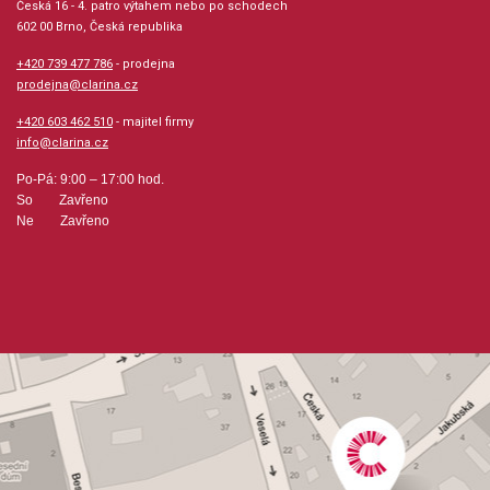
Počet stran: 23
Česká 16 - 4. patro výtahem nebo po schodech
602 00 Brno, Česká republika
hudební úprava: klavír
+420 739 477 786
- prodejna
prodejna@clarina.cz
Obsazení: duet
+420 603 462 510
- majitel firmy
info@clarina.cz
Výrobce: ALFRED PUBLISHING CO.,INC.
Po-Pá: 9:00 – 17:00 hod.
So Zavřeno
Ne Zavřeno
Obsahuje:
Jazz WalkRamblin´ RagNice´n Easy BluesJazz Alive