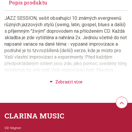
Popis produktu
JAZZ SESSION, sešit obsahující 10 známých evergreenů
různých jazzových stylů (swing, latin, gospel, blues a další)
s příjemným "živým" doprovodem na přiloženém CD. Každá
skladba je zde vytištěna a nahrána 2x. Jednou včetně do not
napsané variace na dané téma - vypsané improvizace a
podruhé je to tzv.rozšířená (delší) verze, kde je místo pro
Vaší vlastní improvizaci a experimenty. Před každým
předpokládaným sólem jsou zde, jako pomoc, uvedeny tóny,
na kterých by jste měli Vaši improvizaci hrát. Všechny
skladby jsou včetně akordových značek pro Vašílepší
orientaci v improvizaci. Na CD je každá skladba nahrána 2x,
doprovod ke první verzi a doprovod k rozšířené (delší)
verzi. Velmi zajímavý sešit pro vyzkoušení a zdokonalení
Vašich improvizačních dovedností!
CLARINA MUSIC
Provedení: sešit + CD
OD Vágner