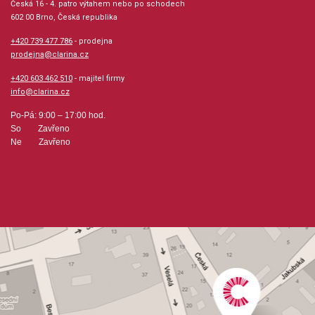
Série: Jazz Sessions
Česká 16 - 4. patro výtahem nebo po schodech
602 00 Brno, Česká republika
Aranžéři: Pilling, Tom, L´Estrange, Alexander
+420 739 477 786
- prodejna
prodejna@clarina.cz
Hudební styl: jazz + blues + ragtime + swing
+420 603 462 510
- majitel firmy
info@clarina.cz
Velikost (rozměr): 23 x 30 cm
Po-Pá: 9:00 – 17:00 hod.
So Zavřeno
Počet skladeb: 10
Ne Zavřeno
Počet stran: 23
hudební úprava: melodie / akordy
Obsazení: solo
Výrobce: FABER MUSIC