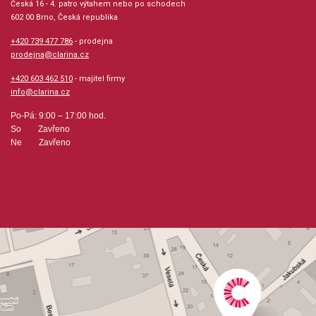
Česká 16 - 4. patro výtahem nebo po schodech
602 00 Brno, Česká republika
hudební úprava: klavír
+420 739 477 786
- prodejna
prodejna@clarina.cz
Obsazení: solo
+420 603 462 510
- majitel firmy
info@clarina.cz
Výrobce: The Willis Music Company
Po-Pá: 9:00 – 17:00 hod.
So Zavřeno
Ne Zavřeno
Obsahuje:
MISSISSIPPI MUDUPTOWN BLUESDOWNTOWN
BEATCANAL STREET BLUESBILL BAILEY