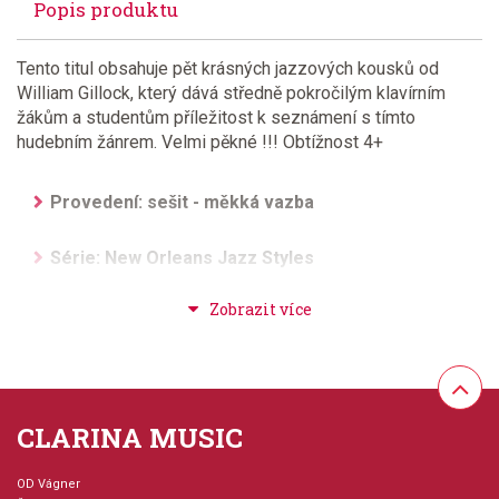
Popis produktu
Tento titul obsahuje pět krásných jazzových kousků od
William Gillock, který dává středně pokročilým klavírním
žákům a studentům příležitost k seznámení s tímto
hudebním žánrem. Velmi pěkné !!! Obtížnost 4+
Provedení: sešit - měkká vazba
Série: New Orleans Jazz Styles
Hudební styl: jazz + blues + ragtime + swing
Velikost (rozměr): 23 x 30 cm
Počet skladeb: 5
CLARINA MUSIC
Počet stran: 12
OD Vágner