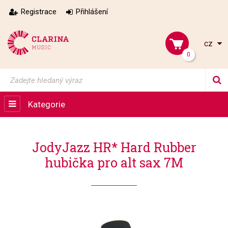
Registrace
Přihlášení
cz
0
Kategorie
JodyJazz HR* Hard Rubber
hubička pro alt sax 7M