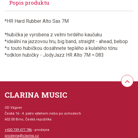
Popis produktu
*HR Hard Rubber Alto Sax 7M
*hubička je vyrobena z velmi tvrdého kaučuku
*ideální na jazzovou hru, big band, straight - ahead, bebop
*s touto hubičkou dosáhnete teplého a kulatého tónu
*odklon hubičky - JodyJazz HR Alto 7M =.083
CLARINA MUSIC
OD Vágner
Česká 16 - 4. patro výtahem nebo po schodech
602 00 Brno, Česká republika
+420 739 477 786
- prodejna
prodejna@clarina.cz