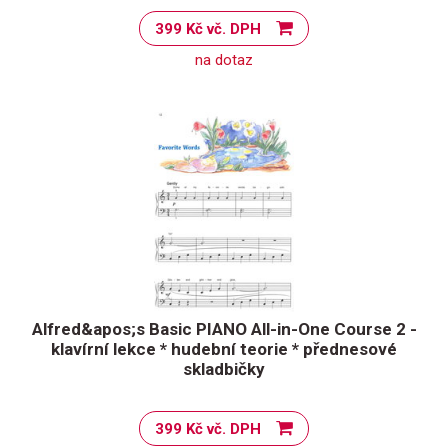
399 Kč vč. DPH
na dotaz
Alfred&apos;s Basic PIANO All-in-One Course 2 -
klavírní lekce * hudební teorie * přednesové
skladbičky
399 Kč vč. DPH