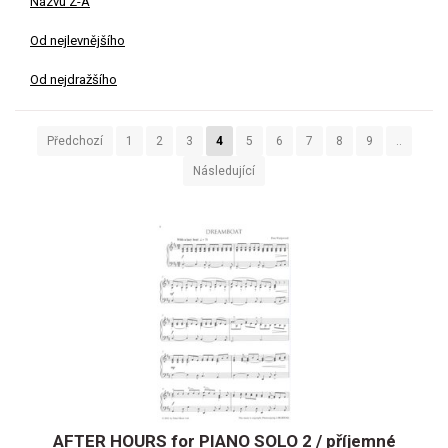
Názvu Z-A
Od nejlevnějšího
Od nejdražšího
Předchozí
1
2
3
4
5
6
7
8
9
..
Následující
AFTER HOURS for PIANO SOLO 2 / příjemné