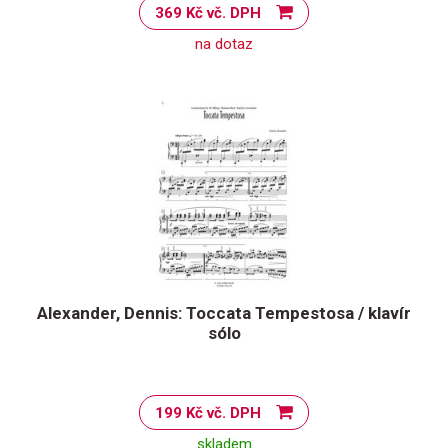
369 Kč vč. DPH
na dotaz
Alexander, Dennis: Toccata Tempestosa / klavír
sólo
199 Kč vč. DPH
skladem