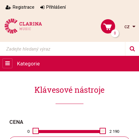
Registrace
Přihlášení
cz
0
Kategorie
Klávesové nástroje
CENA
0
2 190