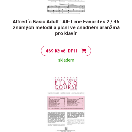
Alfred´s Basic Adult : All-Time Favorites 2 / 46
známých melodií a písní ve snadném aranžmá
pro klavír
469 Kč vč. DPH
skladem