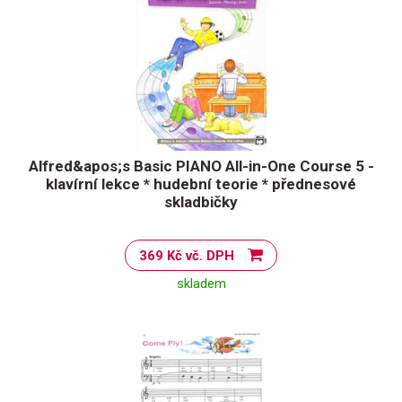
Alfred&apos;s Basic PIANO All-in-One Course 5 -
klavírní lekce * hudební teorie * přednesové
skladbičky
369 Kč vč. DPH
skladem