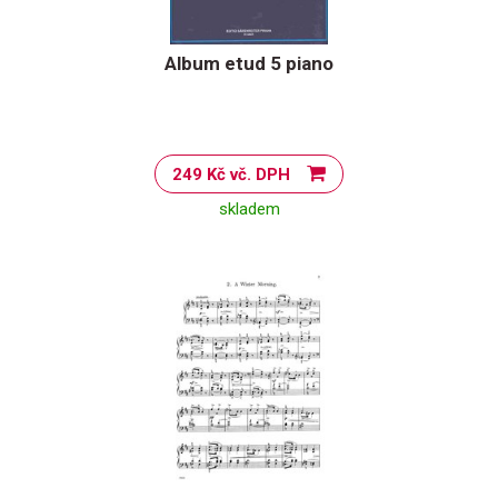
Album etud 5 piano
249 Kč vč. DPH
skladem