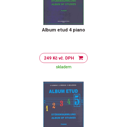
Album etud 4 piano
249 Kč vč. DPH
skladem