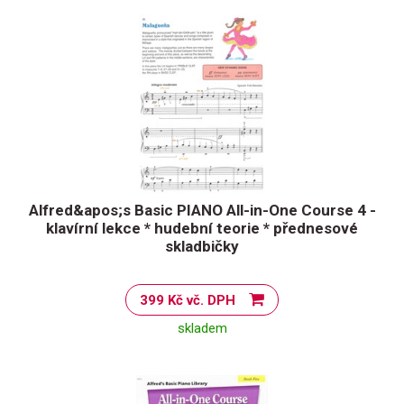
Alfred&apos;s Basic PIANO All-in-One Course 4 -
klavírní lekce * hudební teorie * přednesové
skladbičky
399 Kč vč. DPH
skladem