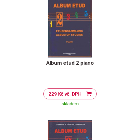
Album etud 2 piano
229 Kč vč. DPH
skladem