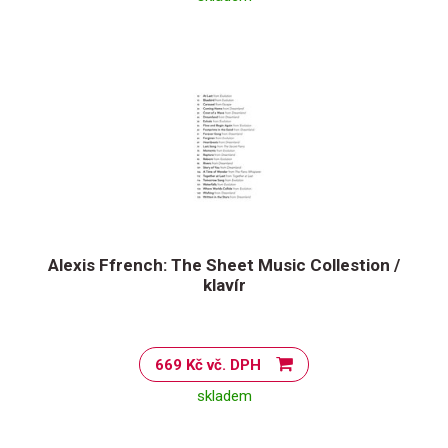
Alexis Ffrench: The Sheet Music Collestion /
klavír
669 Kč vč. DPH
skladem