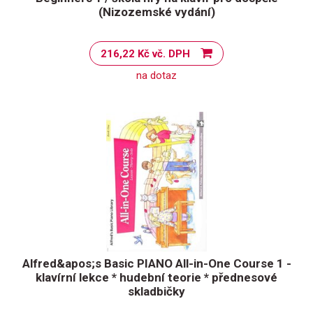
(Nizozemské vydání)
216,22 Kč vč. DPH
na dotaz
Alfred&apos;s Basic PIANO All-in-One Course 1 -
klavírní lekce * hudební teorie * přednesové
skladbičky