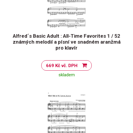
Alfred´s Basic Adult : All-Time Favorites 1 / 52
známých melodií a písní ve snadném aranžmá
pro klavír
669 Kč vč. DPH
skladem