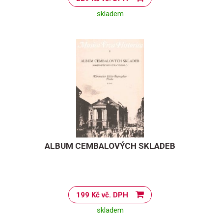
skladem
ALBUM CEMBALOVÝCH SKLADEB
199 Kč vč. DPH
skladem