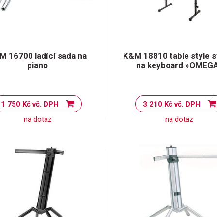
M 16700 ladící sada na
K&M 18810 table style s
piano
na keyboard »OMEG
1 750 Kč vč. DPH
3 210 Kč vč. DPH
na dotaz
na dotaz