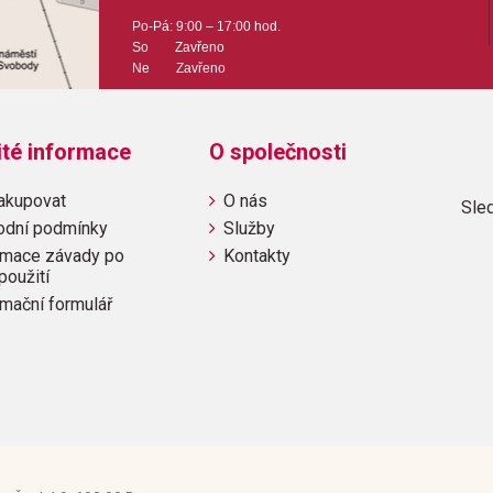
Po-Pá: 9:00 – 17:00 hod.
So Zavřeno
Ne Zavřeno
ité informace
O společnosti
akupovat
O nás
Sled
odní podmínky
Služby
mace závady po
Kontakty
použití
mační formulář