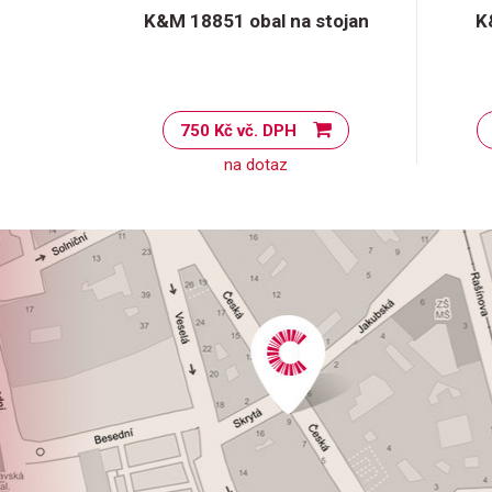
K&M 18851 obal na stojan
K
750 Kč vč. DPH
na dotaz