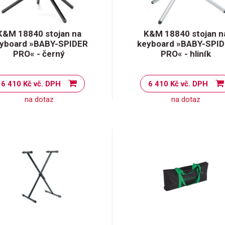
K&M 18840 stojan na
K&M 18840 stojan n
yboard »BABY-SPIDER
keyboard »BABY-SPI
PRO« - černý
PRO« - hliník
6 410 Kč vč. DPH
6 410 Kč vč. DPH
na dotaz
na dotaz