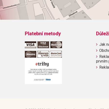
Platební metody
Důlež
Jak n
Obch
Rekla
prvním 
Rekla