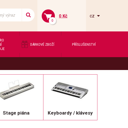
cz
0 Kč
0
PRO
Í
DÁRKOVÉ ZBOŽÍ
PŘÍSLUŠENSTVÍ
OJE
Stage piána
Keyboardy / klávesy