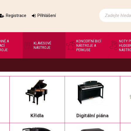
Registrace
Přihlášení
NNÉ A
KONCERTNÍ BICÍ
NOTY 
KLÁVESOVÉ
ACÍ
NÁSTROJE A
HUDEBN
NÁSTROJE
ROJE
PERKUSE
NÁSTR
Křídla
Digitální piána