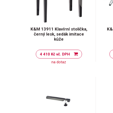
K&M 13911 Klavírní stolička,
K&
černý lesk, sedák imitace
kůže
4 410 Kč vč. DPH
na dotaz