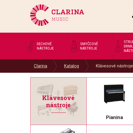
STRU
DECHOVÉ
SMYČCOVÉ
DRNK
NÁSTROJE
NÁSTROJE
NÁST
Clarina
Katalog
Klávesové nástroje
Klávesové
nástroje
Pianina