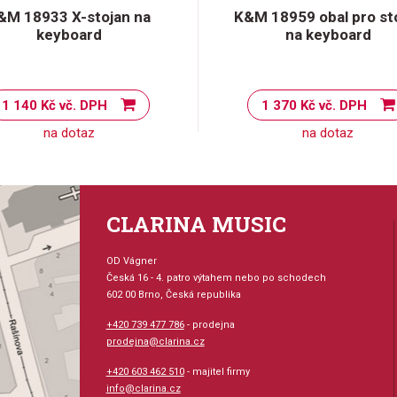
&M 18933 X-stojan na
K&M 18959 obal pro st
keyboard
na keyboard
1 140 Kč vč. DPH
1 370 Kč vč. DPH
na dotaz
na dotaz
CLARINA MUSIC
OD Vágner
Česká 16 - 4. patro výtahem nebo po schodech
602 00 Brno, Česká republika
+420 739 477 786
- prodejna
prodejna@clarina.cz
+420 603 462 510
- majitel firmy
info@clarina.cz