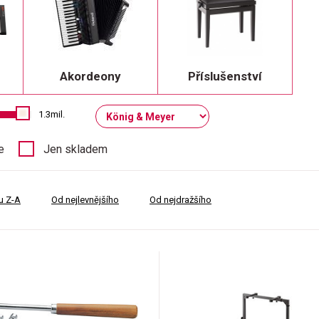
Akordeony
Příslušenství
1.3mil.
e
Jen skladem
u Z-A
Od nejlevnějšího
Od nejdražšího