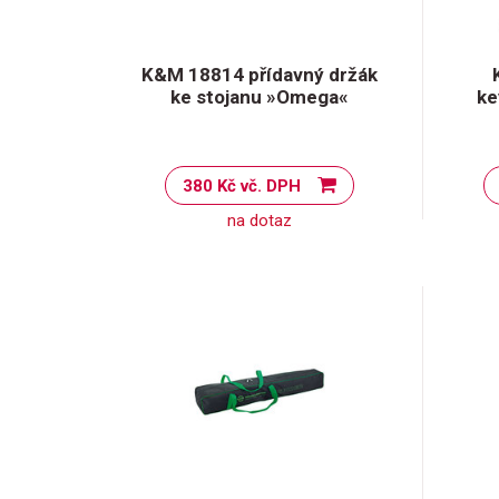
K&M 18814 přídavný držák
ke stojanu »Omega«
ke
380 Kč vč. DPH
na dotaz