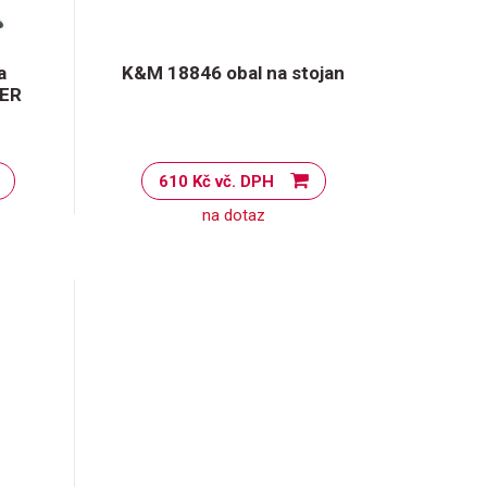
a
K&M 18846 obal na stojan
DER
610 Kč vč. DPH
na dotaz