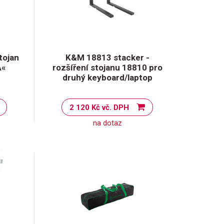
tojan
K&M 18813 stacker -
A«
rozšíření stojanu 18810 pro
druhý keyboard/laptop
2 120 Kč vč. DPH
na dotaz