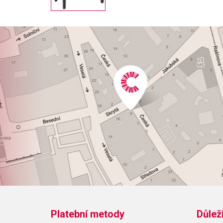
Platební metody
Důlež