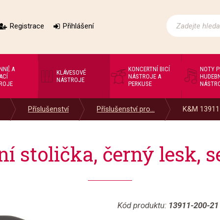
Registrace
Přihlášení
NNÉ A
KONCERTNÍ BICÍ
NOTY 
KLÁVESOVÉ
ACÍ
NÁSTROJE A
HUDEBN
NÁSTROJE
ROJE
PERKUSE
NÁSTR
Příslušenství
Příslušenství pro...
K&M 13911 K
í stolička, černý lesk, 
Kód produktu:
13911-200-21