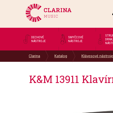
STRU
DECHOVÉ
SMYČCOVÉ
DRNK
NÁSTROJE
NÁSTROJE
NÁST
Clarina
Katalog
Klávesové nástroje
K&M 13911 Klavírn