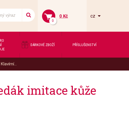
cz
0 Kč
0
PRO
Í
DÁRKOVÉ ZBOŽÍ
PŘÍSLUŠENSTVÍ
OJE
lavírní...
sedák imitace kůže