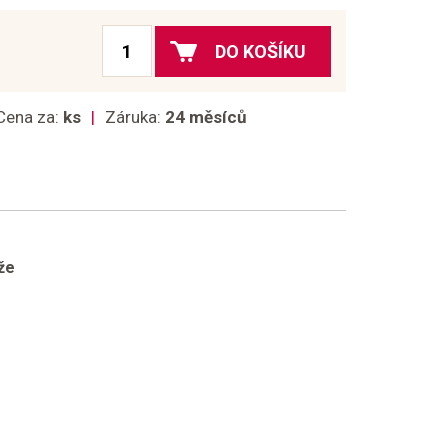
DO KOŠÍKU
Cena za:
ks
Záruka:
24 měsíců
že