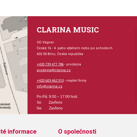
CLARINA MUSIC
OD Vágner
Česká 16 - 4. patro výtahem nebo po schodech
602 00 Brno, Česká republika
+420 739 477 786
- prodejna
prodejna@clarina.cz
+420 603 462 510
- majitel firmy
info@clarina.cz
Po-Pá: 9:00 – 17:00 hod.
So Zavřeno
Ne Zavřeno
ité informace
O společnosti