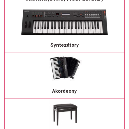
Syntezátory
Akordeony