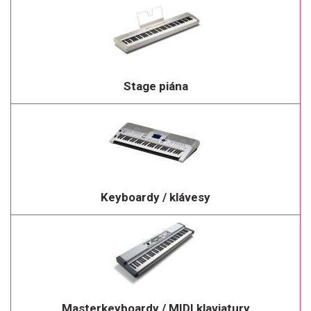
Stage piána
Keyboardy / klávesy
Masterkeyboardy / MIDI klaviatury