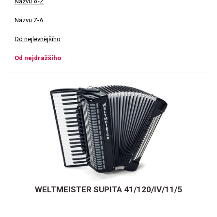
Názvu A-Z
Názvu Z-A
Od nejlevnějšího
Od nejdražšího
WELTMEISTER SUPITA 41/120/IV/11/5