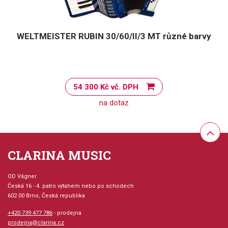
WELTMEISTER RUBIN 30/60/II/3 MT různé barvy
54 300 Kč vč. DPH
na dotaz
CLARINA MUSIC
OD Vágner
Česká 16 - 4. patro výtahem nebo po schodech
602 00 Brno, Česká republika
+420 739 477 786
- prodejna
prodejna@clarina.cz