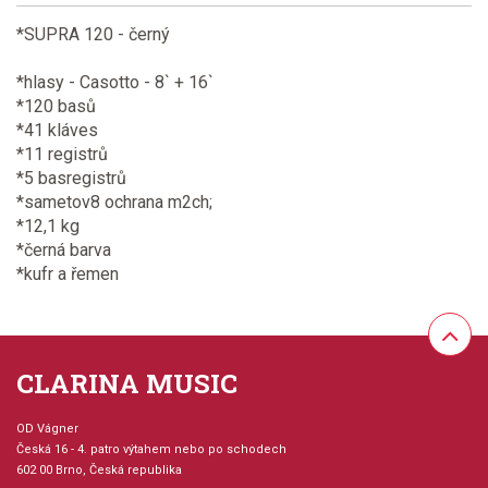
*SUPRA 120 - černý
*hlasy - Casotto - 8` + 16`
*120 basů
*41 kláves
*11 registrů
*5 basregistrů
*sametov8 ochrana m2ch;
*12,1 kg
*černá barva
*kufr a řemen
CLARINA MUSIC
OD Vágner
Česká 16 - 4. patro výtahem nebo po schodech
602 00 Brno, Česká republika