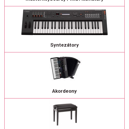
Syntezátory
Akordeony