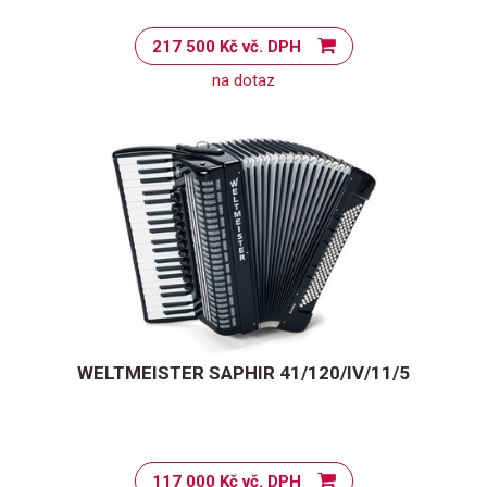
217 500 Kč vč. DPH
na dotaz
WELTMEISTER SAPHIR 41/120/IV/11/5
117 000 Kč vč. DPH