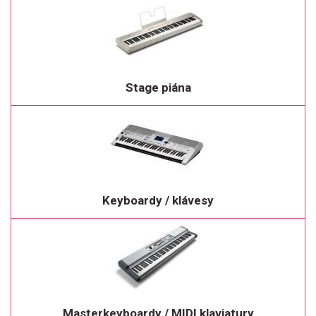
Stage piána
Keyboardy / klávesy
Masterkeyboardy / MIDI klaviatury