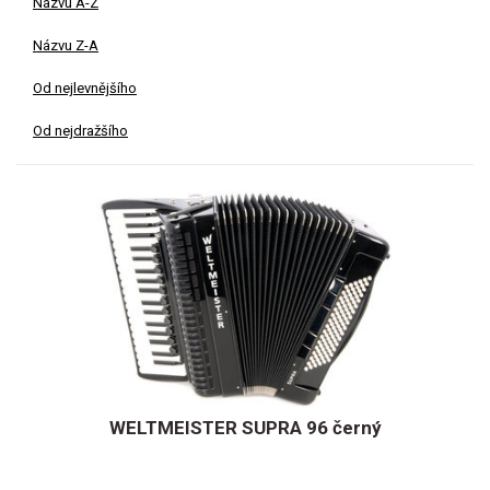
Názvu A-Z
Názvu Z-A
Od nejlevnějšího
Od nejdražšího
WELTMEISTER SUPRA 96 černý