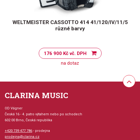
WELTMEISTER CASSOTTO 414 41/120/IV/11/5
různé barvy
176 900 Kč vč. DPH
na dotaz
CLARINA MUSIC
OD Vágner
Česká 16 - 4. patro výtahem nebo po schodech
602 00 Brno, Česká republika
+420 739 477 786
- prodejna
prodejna@clarina.cz