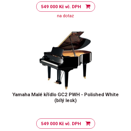
549 000 Kč vč. DPH
na dotaz
Yamaha Malé křídlo GC2 PWH - Polished White
(bílý lesk)
549 000 Kč vč. DPH