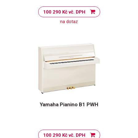
100 290 Kč vč. DPH
na dotaz
Yamaha Pianino B1 PWH
100 290 Kč vč. DPH