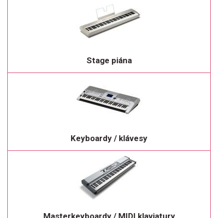
Stage piána
Keyboardy / klávesy
Masterkeyboardy / MIDI klaviatury