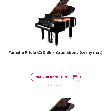
Yamaha Křídlo C2X SE - Satin Ebony (černý mat)
704 990 Kč vč. DPH
na dotaz