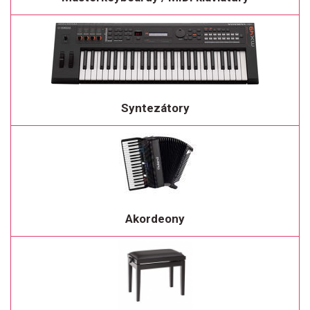
Syntezátory
Akordeony