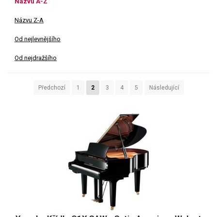
Názvu A-Z
Názvu Z-A
Od nejlevnějšího
Od nejdražšího
Předchozí
1
2
3
4
5
Následující