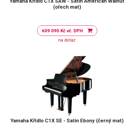
Yamaha Křídlo C1X SAW - Satin American Walnut
(ořech mat)
609 090 Kč vč. DPH
na dotaz
Yamaha Křídlo C1X SE - Satin Ebony (černý mat)