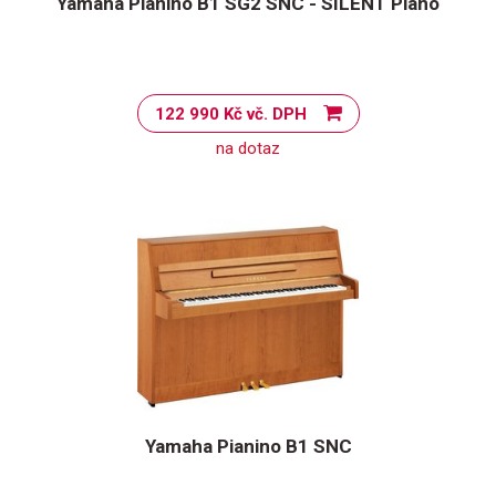
Yamaha Pianino B1 SG2 SNC - SILENT Piano
122 990 Kč vč. DPH
na dotaz
Yamaha Pianino B1 SNC