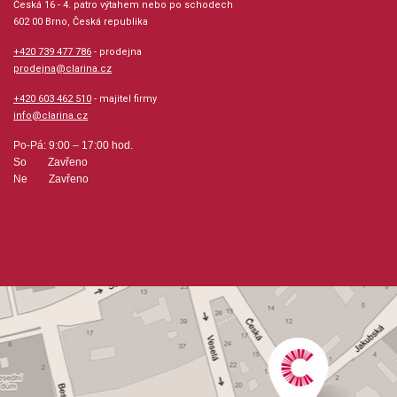
Česká 16 - 4. patro výtahem nebo po schodech
602 00 Brno, Česká republika
Hudební styl: noty pro hudební školy, jazz + blues +
ragtime + swing
+420 739 477 786
- prodejna
prodejna@clarina.cz
Velikost (rozměr): 21 x 30 cm
+420 603 462 510
- majitel firmy
info@clarina.cz
Počet skladeb: 20
Po-Pá: 9:00 – 17:00 hod.
So Zavřeno
Ne Zavřeno
Počet stran: 22
hudební úprava: klavír
Obsazení: solo
Odběr minimálně 1 kus
Výrobce: Český rozhlas