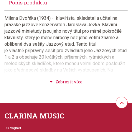
Popis produktu
Milana Dvořáka (1934) - klavírista, skladatel a učitel na
pražské jazzové konzervatoři Jaroslava Ježka. Klavírní
jazzové minietudy jsou jeho nový titul pro mírně pokročilé
klavíristy, který je méně náročný než jeho velmi známé a
oblíbené dva sešity Jazzový etud. Tento titul
je vlastně přípravný sešit pro zvládnutí jeho Jazzových etud
1 a 2 a obsahuje 20 krátkých, příjemných, rytmických a
melodických skladiček, které mohou velmi dobře posloužit
jako přednesové skladby na Vašich vystoupeních. Na
přiloženém CD jsou všechny skladby nahrány, aby jste mohli
slyšet jejich správné provedení! Výborné! Obtížnost 3+
Provedení: sešit + CD
Série: Jazz Piano Studies, Český skladatel
CLARINA MUSIC
Jazyk: česky
OD Vágner