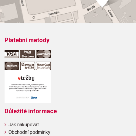
Obsahuje:
Etude 1Etude 2Etude 3Etude 4Etude 5Etude 6Etude 7Etude
8Etude 9Etude 10Etude 11Etude 12Etude 13Etude 14Etude
15Etude 16Etude 17Etude 18Etude 19Etude 20
Platební metody
Důležité informace
Jak nakupovat
Obchodní podmínky