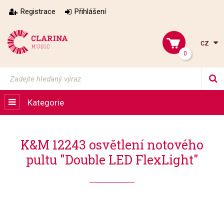
Registrace
Přihlášení
cz
0
Kategorie
K&M 12243 osvětlení notového
pultu "Double LED FlexLight"