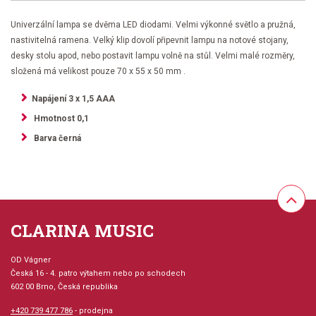
Univerzální lampa se dvěma LED diodami. Velmi výkonné světlo a pružná,
nastivitelná ramena. Velký klip dovolí připevnit lampu na notové stojany,
desky stolu apod, nebo postavit lampu volně na stůl. Velmi malé rozměry,
složená má velikost pouze 70 x 55 x 50 mm .
Napájení 3 x 1,5 AAA
Hmotnost 0,1
Barva černá
CLARINA MUSIC
OD Vágner
Česká 16 - 4. patro výtahem nebo po schodech
602 00 Brno, Česká republika
+420 739 477 786
- prodejna