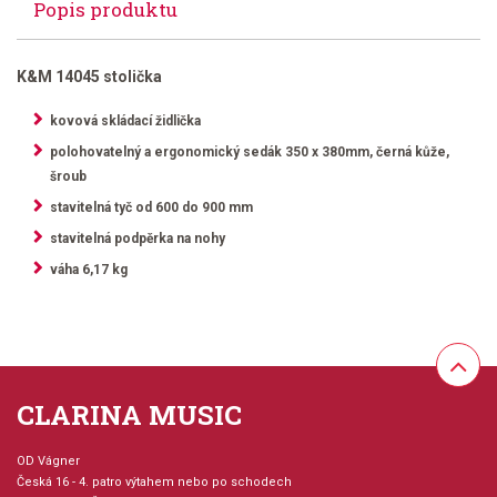
Popis produktu
K&M 14045 stolička
kovová skládací židlička
polohovatelný a ergonomický sedák 350 x 380mm, černá kůže,
šroub
stavitelná tyč od 600 do 900 mm
stavitelná podpěrka na nohy
váha 6,17 kg
CLARINA MUSIC
OD Vágner
Česká 16 - 4. patro výtahem nebo po schodech